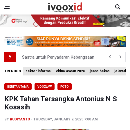
Sastra untuk Penyadaran Kebangsaan
Transjakarta Ditunjuk Kelola Transporasi Laut Menuju Ke
Timnas Voli Putri Indonesia Kalah 1-3 Lawan Filipina da
TRENDS # :
sektor informal
china-asean 2026
jeans bekas
jelantah
PSSI Ajak Publik Tak Hujat Pelatih dan Pemain Timnas In
BERITA UTAMA
VOOXLAW
FOTO
Tim Sepatu Roda Indonesia Raih 19 Medali di Gelaran C
KPK Tahan Tersangka Antonius N S
Kosasih
BY
BUDIYANTO
THURSDAY, JANUARY 9, 2025 7:00 AM