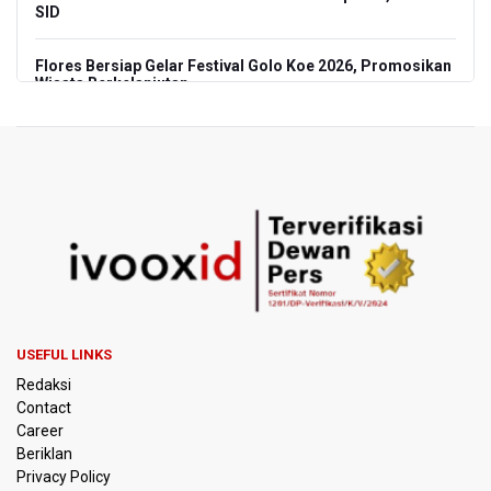
SID
Flores Bersiap Gelar Festival Golo Koe 2026, Promosikan
Wisata Berkelanjutan
Kemkomdigi Targetkan Reaktivasi IGRS Rampung 2026
TNI Gelar Latihan Kesiapsiagaan Penanggulangan
Bencana Gempa Bumi dan Tsunami di Bali
Pemprov Jabar Sediakan Knalpot Standar Gratis di Pos
Polisi saat Razia Knalpot Brong
BPS Sebut Sensus Ekonomi 2026 untuk Perbarui Data
Struktur Perekonomian Nasional
USEFUL LINKS
Redaksi
Insiden Penembakan Terjadi di Festival Budaya Lembah
Contact
Baliem di Papua Pegunungan, Dua Warga Terluka
Career
Beriklan
Kebakaran Hutan dan Lahan Terjadi di Sejumlah Wilayah
Privacy Policy