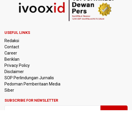
Narkoba
Menperin Sebut Insentif Kendaraan Listrik untuk Produk
Bernilai Tambah Tinggi
USEFUL LINKS
Sri Mulyani Indrawati Kembali ke Bank Dunia
Redaksi
Contact
Persebaya Juara Piala Presiden 2026, Menang Adu Pinalti
Career
Lawan Persib Bandung
Beriklan
Privacy Policy
Dari Literasi Teks ke Literasi Multimodal
Disclaimer
SOP Perlindungan Jurnalis
Pedoman Pemberitaan Media
Kemenag Terbitkan 40 Buku Digital Pendidikan Agama
Islam, Dapat Diunduh Gratis
Siber
SUBSCRIBE FOR NEWSLETTER
KKI Sebut Ada 10 Nakes Diduga Beri Komentar Nirempati
pada Unggahan Pasien BPJS Kesehatan
Polda Metro Jaya Pulangkan Tiga WNI Korban TPPO dari
Libya