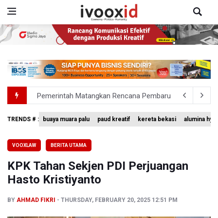
Pemerintah Matangkan Rencana Pembaruan Buku Ajar N
Pendakian Gunung Gede Pangrango Ditutup karena Keba
TRENDS # :
buaya muara palu
paud kreatif
kereta bekasi
alumina hyd
Menkomdigi Sebut Kehadiran AI Factory Perkuat Posisi 
VOOXLAW
BERITA UTAMA
Perumnas Bangun Hunian Bersubsidi dengan Konsep TO
KPK Tahan Sekjen PDI Perjuangan
Bank Indonesia Sebut Cadangan Devisa Akhir Juli Sebesar
Hasto Kristiyanto
BY
AHMAD FIKRI
THURSDAY, FEBRUARY 20, 2025 12:51 PM