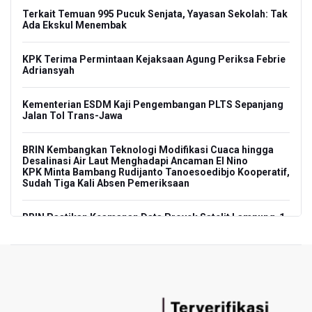
Terkait Temuan 995 Pucuk Senjata, Yayasan Sekolah: Tak
Ada Ekskul Menembak
KPK Terima Permintaan Kejaksaan Agung Periksa Febrie
Adriansyah
Kementerian ESDM Kaji Pengembangan PLTS Sepanjang
Jalan Tol Trans-Jawa
BRIN Kembangkan Teknologi Modifikasi Cuaca hingga
Desalinasi Air Laut Menghadapi Ancaman El Nino
KPK Minta Bambang Rudijanto Tanoesoedibjo Kooperatif,
Sudah Tiga Kali Absen Pemeriksaan
BRIN Pastikan Keamanan Data Proyek Satelit Lampung-1
BRIN Sebut Teknologi ANG Berpotensi Hemat Subsidi LPG
hingga Rp26 triliun
Kuasa Hukum Klaim 995 Airsoft Gun di Sekolah Swasta
Jaksel Berizin, Bantah Kepemilikan Senjata Api dan