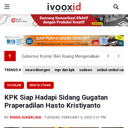
Gubernur Koster Beri Ruang Mengenalkan Arak Bali pada
Langkah Aldila Sutjiadi Terhenti di Babak 16 besar WTA 
TRENDS # :
neurodivergen
mpr dan bpk
sudewo
umbul-umbul carub
Kejagung Periksa Tenaga Ahli BGN hingga Mitra SPPG Te
VOOXLAW
BERITA UTAMA
Kemenaker Sebut 59 Persen Tenaga Kerja Indonesia Ada 
KPK Siap Hadapi Sidang Gugatan
Menhut Ajak Masyarakat Cegah Kebakaran Hutan dan L
Praperadilan Hasto Kristiyanto
BY
RINDA SUHERLINA
TUESDAY, FEBRUARY 4, 2025 3:31 PM