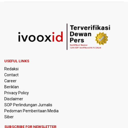
Menhut Serahkan Penyelidikan Penyebab Kebakaran
Hutan dan Lahan di Gunung Bromo pada Penegak Hukum
Pemerintah Tetapkan Harga Patokan Batu Bara Agustus
2026 USD 124,44 per Ton, Turun 5,62 Persen
Meretas Jalan Terjal Ekonomi Digital: Perjuangan Siti
Alifah Meraih Cita-cita “Utopis” Menjadi Guru Sejahtera
Anggota DPR Minta Rencana Kenaikan Gaji Kepala Daerah
USEFUL LINKS
Dikaji Komprehensif
Redaksi
Contact
BGN Wajibkan Ompreng MBG Cantumkan Batas Waktu
Career
Konsumsi Mulai Pekan Depan
Beriklan
Privacy Policy
BEI Catat Pertumbuhan Investor Saham Capai 10,05 Juta
Disclaimer
SID
SOP Perlindungan Jurnalis
Pedoman Pemberitaan Media
Flores Bersiap Gelar Festival Golo Koe 2026, Promosikan
Siber
Wisata Berkelanjutan
SUBSCRIBE FOR NEWSLETTER