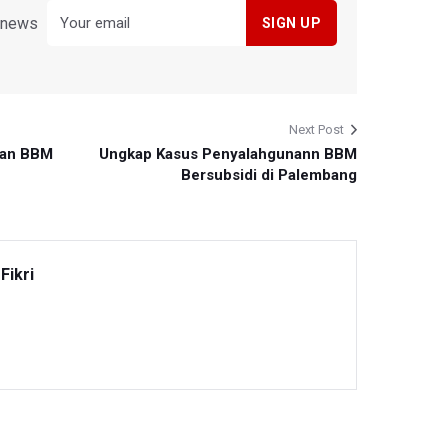
y news
Next Post
aan BBM
Ungkap Kasus Penyalahgunann BBM
Bersubsidi di Palembang
Fikri