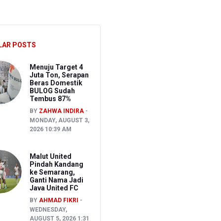
S
LAR POSTS
CU RSCM Terbatas
Menuju Target 4
Juta Ton, Serapan
Beras Domestik
BULOG Sudah
Tembus 87%
BY
ZAHWA INDIRA
MONDAY, AUGUST 3,
2026 10:39 AM
Malut United
Pindah Kandang
ke Semarang,
Ganti Nama Jadi
Java United FC
BY
AHMAD FIKRI
WEDNESDAY,
AUGUST 5, 2026 1:31