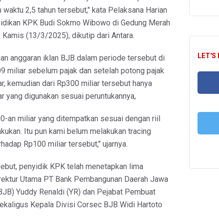
n waktu 2,5 tahun tersebut," kata Pelaksana Harian
nyidikan KPK Budi Sokmo Wibowo di Gedung Merah
 Kamis (13/3/2025), dikutip dari Antara.
LET'S
n anggaran iklan BJB dalam periode tersebut di
9 miliar sebelum pajak dan setelah potong pajak
ar, kemudian dari Rp300 miliar tersebut hanya
ar yang digunakan sesuai peruntukannya,
FA
0-an miliar yang ditempatkan sesuai dengan riil
akukan. Itu pun kami belum melakukan tracing
rhadap Rp100 miliar tersebut," ujarnya.
T
sebut, penyidik KPK telah menetapkan lima
irektur Utama PT Bank Pembangunan Daerah Jawa
(BJB) Yuddy Renaldi (YR) dan Pejabat Pembuat
kaligus Kepala Divisi Corsec BJB Widi Hartoto