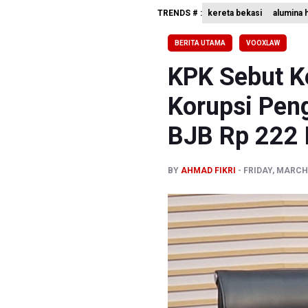
TRENDS # :
kereta bekasi
alumina 
Perumnas
Bank Indo
BERITA UTAMA
VOOXLAW
Penjelasa
KPK Sebut K
Korupsi Pen
BJB Rp 222 
BY
AHMAD FIKRI
FRIDAY, MARCH 