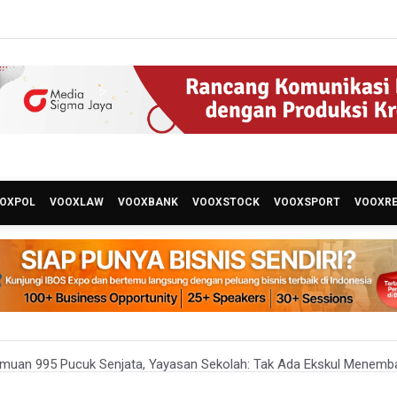
OXPOL
VOOXLAW
VOOXBANK
VOOXSTOCK
VOOXSPORT
VOOXR
emuan 995 Pucuk Senjata, Yayasan Sekolah: Tak Ada Ekskul Menemb
a Permintaan Kejaksaan Agung Periksa Febrie Adriansyah