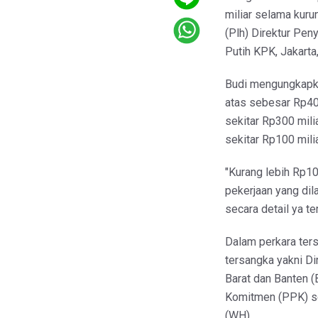
miliar selama kuru
(Plh) Direktur Pe
Putih KPK, Jakarta,
Budi mengungkapka
atas sebesar Rp40
sekitar Rp300 mili
sekitar Rp100 mili
"Kurang lebih Rp10
pekerjaan yang dil
secara detail ya te
Dalam perkara ter
tersangka yakni D
Barat dan Banten 
Komitmen (PPK) se
(WH).