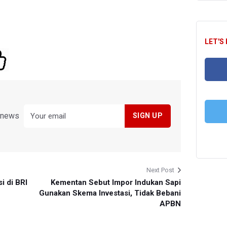
LET'S
FA
y news
T
Next Post
i di BRI
Kementan Sebut Impor Indukan Sapi
Gunakan Skema Investasi, Tidak Bebani
APBN