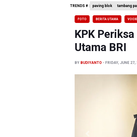
TRENDS # :
paving blok
tambang pa
Kemensos
Pemprov D
FOTO
BERITA UTAMA
VOOX
Pertumbuh
KPK Periksa 
Utama BRI
BY
BUDIYANTO
FRIDAY, JUNE 27,
Previous