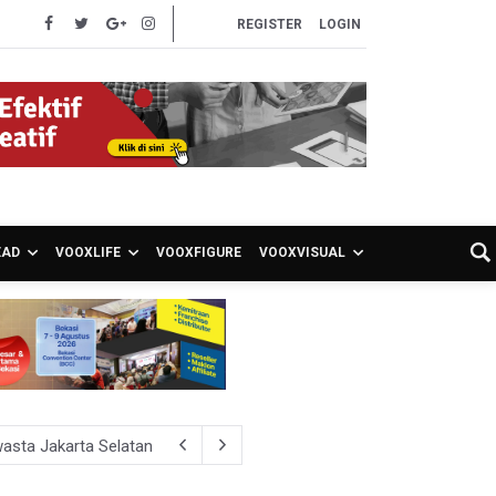
REGISTER
LOGIN
EAD
VOOXLIFE
VOOXFIGURE
VOOXVISUAL
asta Jakarta Selatan
iden, Nilai Kriminalisasi Kritik Persempit Ruang Sipil