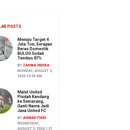
027
ran Bapenda
LAR POSTS
onom Sebut Investor Masih Selektif
Menuju Target 4
Juta Ton, Serapan
Beras Domestik
BULOG Sudah
Tembus 87%
BY
ZAHWA INDIRA
MONDAY, AUGUST 3,
2026 10:39 AM
Malut United
Pindah Kandang
ke Semarang,
Ganti Nama Jadi
Java United FC
BY
AHMAD FIKRI
WEDNESDAY,
AUGUST 5, 2026 1:31