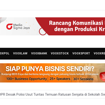
OXPOL
VOOXLAW
VOOXBANK
VOOXSTOCK
VOOXSPORT
VOOXR
PR Desak Polisi Usut Tuntas Temuan Ratusan Senjata di Sekolah Sw
nternational Kecam Penangkapan Dua Warganet atas Konten Pidato Pres