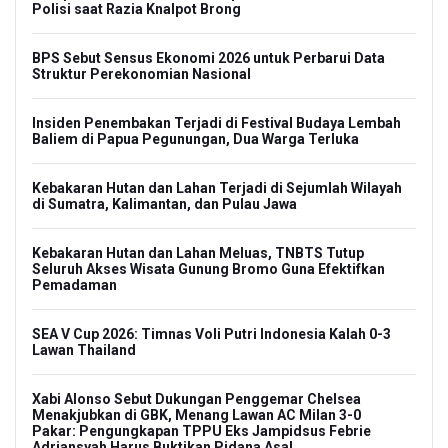
Polisi saat Razia Knalpot Brong
BPS Sebut Sensus Ekonomi 2026 untuk Perbarui Data
Struktur Perekonomian Nasional
Insiden Penembakan Terjadi di Festival Budaya Lembah
Baliem di Papua Pegunungan, Dua Warga Terluka
Kebakaran Hutan dan Lahan Terjadi di Sejumlah Wilayah
di Sumatra, Kalimantan, dan Pulau Jawa
Kebakaran Hutan dan Lahan Meluas, TNBTS Tutup
Seluruh Akses Wisata Gunung Bromo Guna Efektifkan
Pemadaman
SEA V Cup 2026: Timnas Voli Putri Indonesia Kalah 0-3
Lawan Thailand
Xabi Alonso Sebut Dukungan Penggemar Chelsea
Menakjubkan di GBK, Menang Lawan AC Milan 3-0
Pakar: Pengungkapan TPPU Eks Jampidsus Febrie
Adriansyah Harus Buktikan Pidana Asal