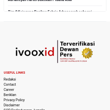
Tim 9 Kejagung Periksa Febrie Adransayah sebagai
Tersangka dan Saksi Terkait Kasus TPPU
BPIP: Satu Siswa Sekolah Rakyat Jadi Calon Paskibraka
Nasional
Kemarau Panjang, BNPB Minta Kalbar Tinjau Perda Bakar
Lahan
Kemensos Targetkan 150 Ribu Siswa Masuk Program
Sekolah Rakyat Tahun 2027
USEFUL LINKS
Pemprov DKI Jakarta Pastikan Data Pajak dan Aset
Redaksi
Daerah Aman dari Kebakaran Bapenda
Contact
Career
Pertumbuhan Ekonomi 5,3 Persen Belum Cukup
Beriklan
Dongkrak Optimisme Pasar, Ekonom Sebut Investor
Masih Selektif
Privacy Policy
Disclaimer