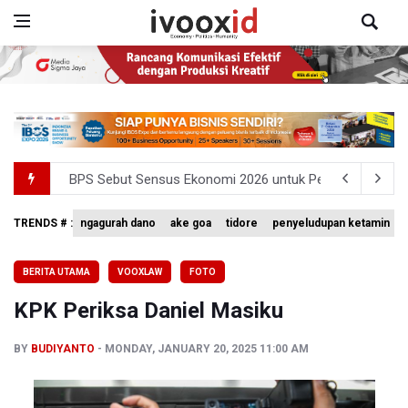
BPS Sebut Sensus Ekonomi 2026 untuk Perbarui Data St
Flores Bersiap Gelar Festival Golo Koe 2026, Promosikan
TRENDS # :
ngagurah dano
ake goa
tidore
penyeludupan ketamin
Kemkomdigi Targetkan Reaktivasi IGRS Rampung 2026
BERITA UTAMA
VOOXLAW
FOTO
TNI Gelar Latihan Kesiapsiagaan Penanggulangan Benca
KPK Periksa Daniel Masiku
Pemprov Jabar Sediakan Knalpot Standar Gratis di Pos P
BY
BUDIYANTO
MONDAY, JANUARY 20, 2025 11:00 AM