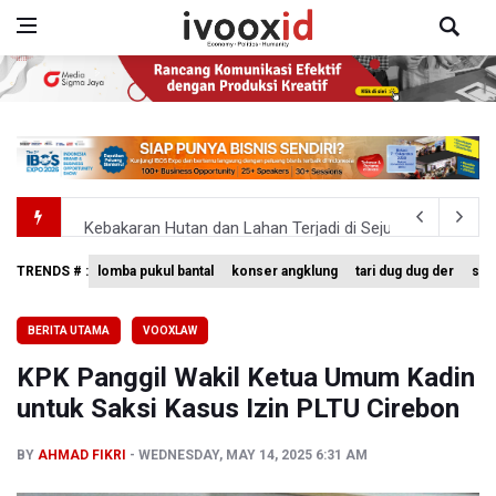
Kebakaran Hutan dan Lahan Terjadi di Sejumlah Wilayah 
TNI Gelar Latihan Kesiapsiagaan Penanggulangan Benca
TRENDS # :
lomba pukul bantal
konser angklung
tari dug dug der
sing
Pemprov Jabar Sediakan Knalpot Standar Gratis di Pos P
BERITA UTAMA
VOOXLAW
BPS Sebut Sensus Ekonomi 2026 untuk Perbarui Data St
KPK Panggil Wakil Ketua Umum Kadin
Insiden Penembakan Terjadi di Festival Budaya Lembah 
untuk Saksi Kasus Izin PLTU Cirebon
BY
AHMAD FIKRI
WEDNESDAY, MAY 14, 2025 6:31 AM