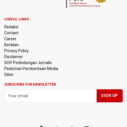
Pertumbuhan Ekonomi 5,3 Persen Belum Cukup
Dongkrak Optimisme Pasar, Ekonom Sebut Investor
Masih Selektif
USEFUL LINKS
Redaksi
Anggota DPR Desak Polisi Usut Tuntas Temuan Ratusan
Contact
Senjata di Sekolah Swasta Jakarta Selatan
Career
Beriklan
Amnesty International Kecam Penangkapan Dua
Privacy Policy
Warganet atas Konten Pidato Presiden, Nilai
Disclaimer
Kriminalisasi Kritik Persempit Ruang Sipil
SOP Perlindungan Jurnalis
Pedoman Pemberitaan Media
BGN Beri Batas Waktu SPPG Kantongi SLHS Paling
Siber
Lambat 10 Agustus
SUBSCRIBE FOR NEWSLETTER
Febrie Adriansyah Dicecar Puluhan Pertanyaan Saat
Diperiksa di Kejagung Sebagai Tersangka
BGN Proses Pemberhentian Tidak Hormat 66 Kepala
SPPG, Sudaryono: Tidak Ada Toleransi bagi Pelanggaran
Disiplin
SEA V Cup 2026: Timnas Voli Putri Indonesia Menang