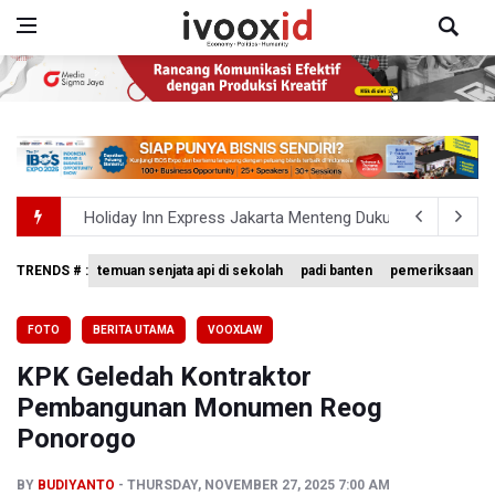
Holiday Inn Express Jakarta Menteng Dukung Program L
Grand Whiz Poins Simatupang Jakarta Perkuat Kepemi
TRENDS # :
temuan senjata api di sekolah
padi banten
pemeriksaan
Pemerintah Gelar Operasi Modifikasi Cuaca Percepat
FOTO
BERITA UTAMA
VOOXLAW
Swiss-Belcourt Bogor Hadirkan Promo "Merdeka Escape
KPK Geledah Kontraktor
Pemerintah Tunda Penerapan Pajak Marketplace, DJP: Ja
Pembangunan Monumen Reog
Ponorogo
BY
BUDIYANTO
THURSDAY, NOVEMBER 27, 2025 7:00 AM