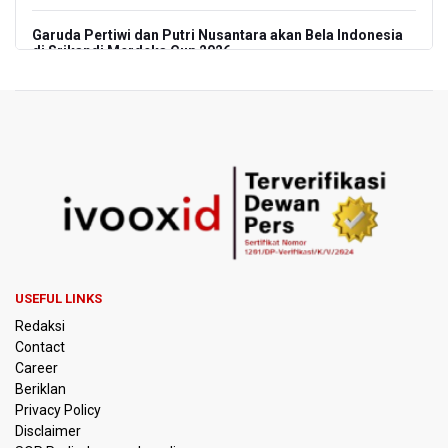
Garuda Pertiwi dan Putri Nusantara akan Bela Indonesia
di Srikandi Merdeka Cup 2026
Aldila dan Janice Berlaga di Sektor Ganda WTA 1000
Toronto dengan Partner Berbeda
Ramai di Media Sosial Soal Rehat Waktu 48 Jam Menuju
Final Piala Presiden, OC Tegaskan Sudah Sesuai
Persetujuan AFC
Pramono Kembalikan Nama Stasiun LRT Pegangsaan 2
Menjadi Kelapa Gading
USEFUL LINKS
Pemerintah Siapkan Stimulus Hadapi Dampak El Nino
Redaksi
Contact
Korlantas Catat 16.812 Pelanggaran Plat Nomor Terekam
Career
ETLE dengan Teknologi Face Recognition
Beriklan
Privacy Policy
Menko Polkam Imbau Tidak Bertindak Anarkis jika Ingin
Disclaimer
Berunjuk Rasa