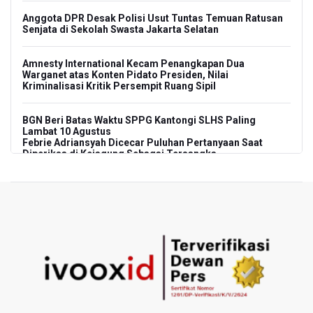
Anggota DPR Desak Polisi Usut Tuntas Temuan Ratusan
Senjata di Sekolah Swasta Jakarta Selatan
Amnesty International Kecam Penangkapan Dua
Warganet atas Konten Pidato Presiden, Nilai
Kriminalisasi Kritik Persempit Ruang Sipil
BGN Beri Batas Waktu SPPG Kantongi SLHS Paling
Lambat 10 Agustus
Febrie Adriansyah Dicecar Puluhan Pertanyaan Saat
Diperiksa di Kejagung Sebagai Tersangka
BGN Proses Pemberhentian Tidak Hormat 66 Kepala
SPPG, Sudaryono: Tidak Ada Toleransi bagi Pelanggaran
Disiplin
SEA V Cup 2026: Timnas Voli Putri Indonesia Menang
Lawan Vietnam 3-2
Kebakaran Landa Gedung Bapenda DKI Jakarta