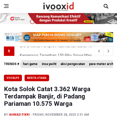
Kemensos Targetkan 150 Ribu Siswa Masuk Program Se
Pakar: Pengungkapan TPPU Eks Jampidsus Febrie Adrian
TRENDS # :
hari game
insa yacht
aksi pengecatan
para-meter archer
Tim 9 Kejagung Periksa Febrie Adransayah sebagai Ters
VOOXLIFE
BERITA UTAMA
BPIP: Satu Siswa Sekolah Rakyat Jadi Calon Paskibraka 
Kota Solok Catat 3.362 Warga
BNPB Minta Pemprov Kalimantan Barat Tinjau Kembali
Terdampak Banjir, di Padang
Pariaman 10.575 Warga
BY
AHMAD FIKRI
FRIDAY, NOVEMBER 28, 2025 2:31 AM