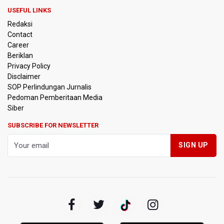
PSSI Evaluasi TImnas Indonesia Setelah Gagal Tembus
USEFUL LINKS
Semifinal Piala AFF 2026
Redaksi
Contact
Timnas Indonesia Tersingkir di Piala AFF 2026 Setelah
Career
Ditahan Imbang Singapura 1-1
Beriklan
Privacy Policy
Pemerintah Matangkan Rencana Pembaruan Buku Ajar
Disclaimer
Nasional
SOP Perlindungan Jurnalis
Pedoman Pemberitaan Media
Pendakian Gunung Gede Pangrango Ditutup karena
Siber
Kebakaran Alun-alun Suryakancana
SUBSCRIBE FOR NEWSLETTER
Menkomdigi Sebut Kehadiran AI Factory Perkuat Posisi
Indonesia
Perumnas Bangun Hunian Bersubsidi dengan Konsep
TOD di Kemayoran
Bank Indonesia Sebut Cadangan Devisa Akhir Juli
Sebesar 145,3 Miliar Dolar AS
Penjelasan Kemenkes: Pasien BPJS Kesehatan Viral