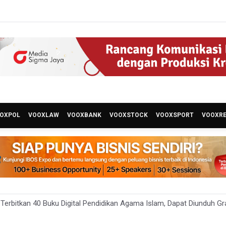
OXPOL
VOOXLAW
VOOXBANK
VOOXSTOCK
VOOXSPORT
VOOXR
erbitkan 40 Buku Digital Pendidikan Agama Islam, Dapat Diunduh Gr
 Ada 10 Nakes Diduga Beri Komentar Nirempati pada Unggahan Pas