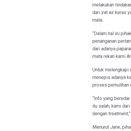
melakukan tindakan
dari zat air keras
mata.
“Dalam hal ini pih
penanganan pertama
dari adanya paparan
mata rekan kami An
Untuk melengkapi i
menepis adanya ka
proses pemulihan d
“Info yang beredar
itu salah, kami da
dengan treatment,”
Menurut Jane, pih