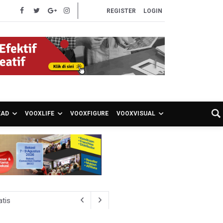
REGISTER
LOGIN
EAD
VOOXLIFE
VOOXFIGURE
VOOXVISUAL
atis
ien BPJS Kesehatan