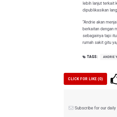
lebih lanjut terkai
dipublikasikan lan
“Andrie akan menja
berkaitan dengan ma
sebagainya tapi it
rumah sakit gitu ya,
TAGS:
ANDRIE 
CLICK FOR LIKE (
0
)
Subscribe for our dail