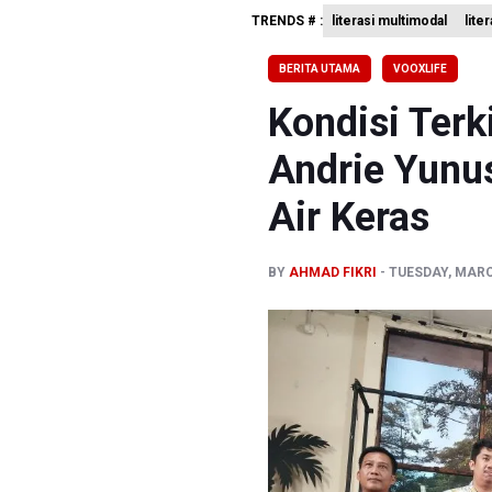
TRENDS # :
literasi multimodal
lite
Polda Met
Polisi Se
BERITA UTAMA
VOOXLIFE
995 Senja
Kondisi Terk
Andrie Yunu
Air Keras
BY
AHMAD FIKRI
TUESDAY, MARCH