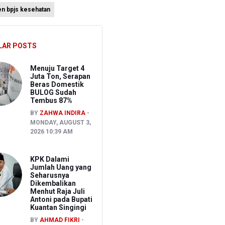
en bpjs kesehatan
LAR POSTS
an
Menuju Target 4
Juta Ton, Serapan
Beras Domestik
BULOG Sudah
Tembus 87%
BY
ZAHWA INDIRA
MONDAY, AUGUST 3,
2026 10:39 AM
KPK Dalami
Jumlah Uang yang
Seharusnya
Dikembalikan
Menhut Raja Juli
Antoni pada Bupati
Kuantan Singingi
BY
AHMAD FIKRI