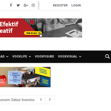
REGISTER
LOGIN
EAD
VOOXLIFE
VOOXFIGURE
VOOXVISUAL
onom Sebut Investor Masih Selektif
asta Jakarta Selatan