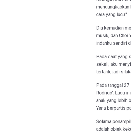
mengungkapkan k
cara yang lucu."
Dia kemudian men
musik, dan Choi 
indahku sendiri 
Pada saat yang s
sekali, aku men
tertarik, jadi sila
Pada tanggal 27 J
Rodrigo'. Lagu 
anak yang lebih b
Yena berpartisipa
Selama penampil
adalah objek ke