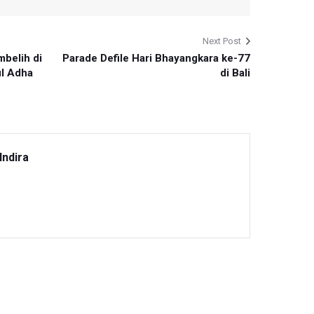
Next Post
mbelih di
Parade Defile Hari Bhayangkara ke-77
l Adha
di Bali
Indira