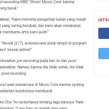
t-recording
MBC 'Show! Music Core' karena
yang buruk."
kan, "Kami meminta pengertian kalian yang murah
LET'S
al yang sering berubah, dan kami akan melakukan
k membantu artis kami pulih."
"Besok (2/7), ia berencana untuk tampil di program
FA
yo' sesuai jadwal."
elesaikan
pre-recording
pada hari ini dan
post-
T
jadwalkan. Namun, karena dia tidak sehat, dia tidak
i
post-recording
.
cul saat wawancara di Music Core karena syuting
l sebelum kondisinya memburuk.
tika Choi Ye-na bertanya tentang lagu barunya 'Hate
jelaskan, "Lagu baru ini adalah lagu yang