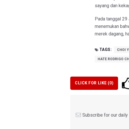
sayang dan kekag
Pada tanggal 29 
menemukan bahwa
merek dagang, hak
TAGS:
CHOI 
HATE RODRIGO CH
CLICK FOR LIKE (
0
)
Subscribe for our dail