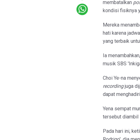
membatalkan
pos
kondisi fisiknya 
Mereka menambah
hati karena jadw
yang terbaik untu
Ia menambahkan, 
musik SBS 'Inkiga
Choi Ye-na meny
recording
juga di
dapat menghadir
Yena sempat mun
tersebut diambi
Pada hari ini, ke
Rodrigo', dia men