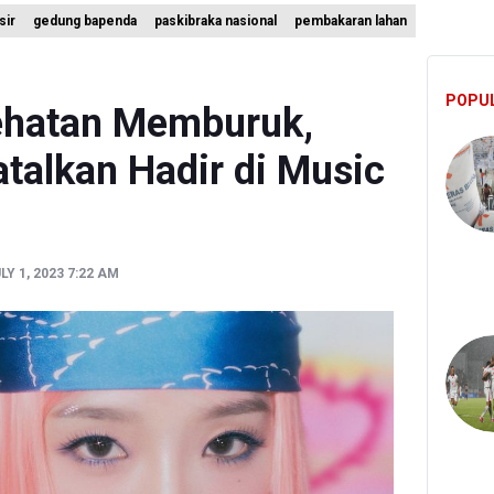
sir
gedung bapenda
paskibraka nasional
pembakaran lahan
ta Pemprov Kalimantan Barat Tinjau Kembali Perda yang Membole
 Targetkan 150 Ribu Siswa Masuk Program Sekolah Rakyat Tahun 2
POPU
KI Jakarta Pastikan Data Pajak dan Aset Daerah Aman dari Kebaka
ehatan Memburuk,
talkan Hadir di Music
Y 1, 2023 7:22 AM