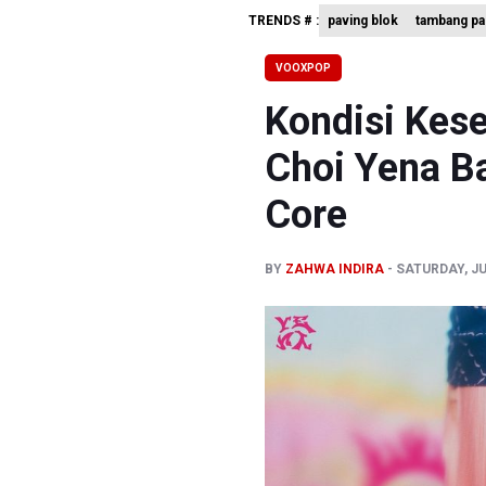
TRENDS # :
paving blok
tambang pa
BNPB Min
Kemensos
VOOXPOP
Pemprov D
Kondisi Kes
Choi Yena Ba
Core
BY
ZAHWA INDIRA
SATURDAY, JUL