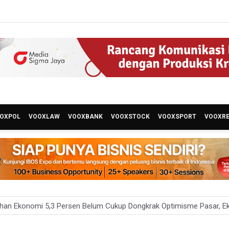
OXPOL
VOOXLAW
VOOXBANK
VOOXSTOCK
VOOXSPORT
VOOXR
an Ekonomi 5,3 Persen Belum Cukup Dongkrak Optimisme Pasar, Ek
PR Desak Polisi Usut Tuntas Temuan Ratusan Senjata di Sekolah Sw