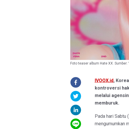
Foto teaser album Hate XX. Sumber:
IVOOX.id
, Kore
kontroversi hak
melalui agensi
memburuk.
Pada hari Sabtu (
mengumumkan mela