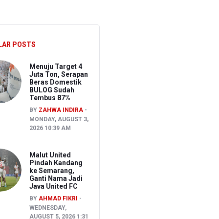
hkan Pembakaran Lahan untuk Membuka Kebun Warga
027
LAR POSTS
ran Bapenda
Menuju Target 4
Juta Ton, Serapan
Beras Domestik
BULOG Sudah
Tembus 87%
BY
ZAHWA INDIRA
MONDAY, AUGUST 3,
2026 10:39 AM
Malut United
Pindah Kandang
ke Semarang,
Ganti Nama Jadi
Java United FC
BY
AHMAD FIKRI
WEDNESDAY,
AUGUST 5, 2026 1:31