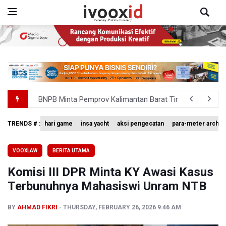
BNPB Minta Pemprov Kalimantan Barat Tinjau Kembali
Kemensos Targetkan 150 Ribu Siswa Masuk Program Se
TRENDS # :
hari game
insa yacht
aksi pengecatan
para-meter archer
Pakar: Pengungkapan TPPU Eks Jampidsus Febrie Adrian
VOOXLAW
BERITA UTAMA
Tim 9 Kejagung Periksa Febrie Adransayah sebagai Ters
Komisi III DPR Minta KY Awasi Kasus
BPIP: Satu Siswa Sekolah Rakyat Jadi Calon Paskibraka 
Terbunuhnya Mahasiswi Unram NTB
BY
AHMAD FIKRI
THURSDAY, FEBRUARY 26, 2026 9:46 AM