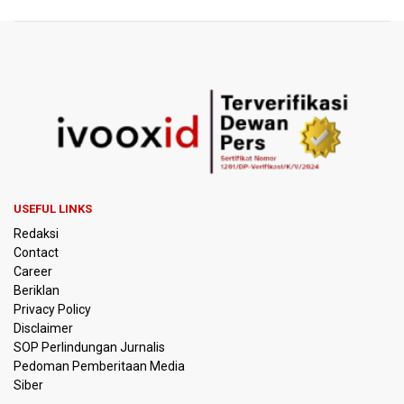
BGN Proses Pemberhentian Tidak Hormat 66 Kepala
SPPG, Sudaryono: Tidak Ada Toleransi bagi Pelanggaran
Disiplin
SEA V Cup 2026: Timnas Voli Putri Indonesia Menang
Lawan Vietnam 3-2
Kebakaran Landa Gedung Bapenda DKI Jakarta
PSSI Evaluasi TImnas Indonesia Setelah Gagal Tembus
USEFUL LINKS
Semifinal Piala AFF 2026
Redaksi
Contact
Timnas Indonesia Tersingkir di Piala AFF 2026 Setelah
Career
Ditahan Imbang Singapura 1-1
Beriklan
Privacy Policy
Pemerintah Matangkan Rencana Pembaruan Buku Ajar
Disclaimer
Nasional
SOP Perlindungan Jurnalis
Pedoman Pemberitaan Media
Pendakian Gunung Gede Pangrango Ditutup karena
Siber
Kebakaran Alun-alun Suryakancana