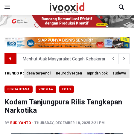
Menhut Ajak Masyarakat Cegah Kebakaran Hutan dan L
Gubernur Koster Beri Ruang Mengenalkan Arak Bali pada
TRENDS # :
desa terpencil
neurodivergen
mpr dan bpk
sudewo
u
BPS Catat Harga Daging Sapi di atas HAP pada Awal Ag
BERITA UTAMA
VOOXLAW
FOTO
Kejagung Periksa Tenaga Ahli BGN hingga Mitra SPPG Te
Kodam Tanjungpura Rilis Tangkapan
Kemenaker Sebut 59 Persen Tenaga Kerja Indonesia Ada 
Narkotika
BY
BUDIYANTO
THURSDAY, DECEMBER 18, 2025 2:21 PM