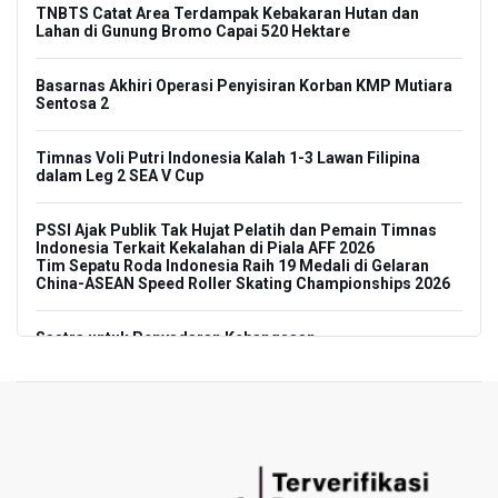
TNBTS Catat Area Terdampak Kebakaran Hutan dan
Lahan di Gunung Bromo Capai 520 Hektare
Basarnas Akhiri Operasi Penyisiran Korban KMP Mutiara
Sentosa 2
Timnas Voli Putri Indonesia Kalah 1-3 Lawan Filipina
dalam Leg 2 SEA V Cup
PSSI Ajak Publik Tak Hujat Pelatih dan Pemain Timnas
Indonesia Terkait Kekalahan di Piala AFF 2026
Tim Sepatu Roda Indonesia Raih 19 Medali di Gelaran
China-ASEAN Speed Roller Skating Championships 2026
Sastra untuk Penyadaran Kebangsaan
Transjakarta Ditunjuk Kelola Transporasi Laut Menuju
Kepulauan Seribu Mulai 2027
Menhut Serahkan Penyelidikan Penyebab Kebakaran
Hutan dan Lahan di Gunung Bromo pada Penegak Hukum