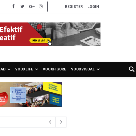
REGISTER
LOGIN
EAD
VOOXLIFE
VOOXFIGURE
VOOXVISUAL
unami di Bali