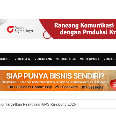
OXPOL
VOOXLAW
VOOXBANK
VOOXSTOCK
VOOXSPORT
VOOXR
gi Targetkan Reaktivasi IGRS Rampung 2026
 Latihan Kesiapsiagaan Penanggulangan Bencana Gempa Bumi dan Ts