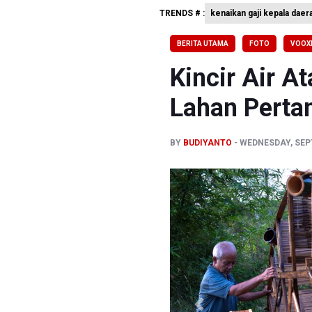
TRENDS # :
kenaikan gaji kepala daer
BGN Waji
BEI Catat
BERITA UTAMA
FOTO
VOOXL
Flores Be
Kincir Air A
Lahan Pertan
BY
BUDIYANTO
WEDNESDAY, SEPT
Previous