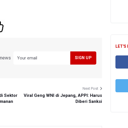
LET'S
y news
FA
Next Post
di Sektor
Viral Geng WNI di Jepang, APPI: Harus
T
yamanan
Diberi Sanksi