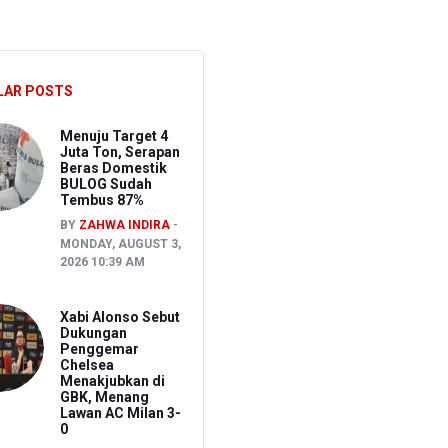
 Depan
LAR POSTS
n
Menuju Target 4
Juta Ton, Serapan
Beras Domestik
BULOG Sudah
Tembus 87%
BY
ZAHWA INDIRA
MONDAY, AUGUST 3,
2026 10:39 AM
Xabi Alonso Sebut
Dukungan
Penggemar
Chelsea
Menakjubkan di
GBK, Menang
Lawan AC Milan 3-
0