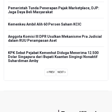
ngan
Garu
Pemerintah Tunda Penerapan Pajak Marketplace, DJP:
di S
Jaga Daya Beli Masyarakat
10
Aldi
Kemenkeu Ambil Alih 60 Persen Saham KCIC
Toro
an
Anggota Komisi III DPR Usulkan Mekanisme Pra Judicial
Rama
dalam RUU Perampasan Aset
Fina
Pers
KPK Sebut Pejabat Kemenhut Diduga Menerima 12.500
Dolar Singapura dari Bupati Kuantan Singingi Nonaktif
Pram
Suhardiman Amby
Menj
PREV
NEXT