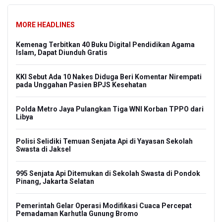
MORE HEADLINES
o
Kemenag Terbitkan 40 Buku Digital Pendidikan Agama
Amne
Islam, Dapat Diunduh Gratis
Eval
Mas
rekam
KKI Sebut Ada 10 Nakes Diduga Beri Komentar Nirempati
pada Unggahan Pasien BPJS Kesehatan
Harg
Peme
gin
Polda Metro Jaya Pulangkan Tiga WNI Korban TPPO dari
Libya
Tak 
Sunt
sus
Polisi Selidiki Temuan Senjata Api di Yayasan Sekolah
Swasta di Jaksel
DPR 
r
995 Senjata Api Ditemukan di Sekolah Swasta di Pondok
Peme
Pinang, Jakarta Selatan
n
OJK 
Pemerintah Gelar Operasi Modifikasi Cuaca Percepat
Pen
Pemadaman Karhutla Gunung Bromo