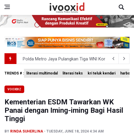
Polda Metro Jaya Pulangkan Tiga WNI Korban TPPO dari 
Polisi Selidiki Temuan Senjata Api di Yayasan Sekolah Sw
TRENDS # :
literasi multimodal
literasi teks
kri teluk kendari
harbour 
995 Senjata Api Ditemukan di Sekolah Swasta di Pondok 
VOOXBIZ
Kemenag Terbitkan 40 Buku Digital Pendidikan Agama Isl
Kementerian ESDM Tawarkan WK
KKI Sebut Ada 10 Nakes Diduga Beri Komentar Nirempat
Panai dengan Iming-iming Bagi Hasil
Tinggi
BY
RINDA SUHERLINA
TUESDAY, JUNE 18, 2024 4:34 AM