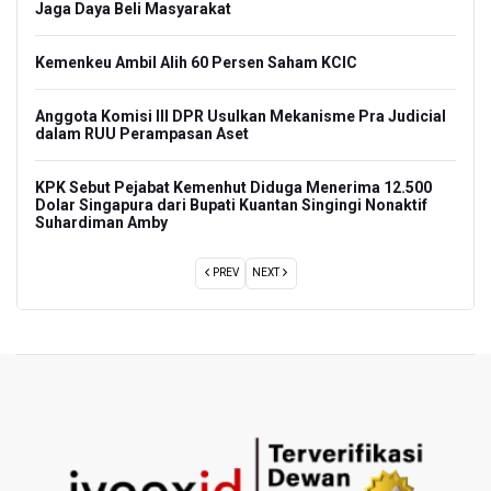
Jaga Daya Beli Masyarakat
10
Aldi
Kemenkeu Ambil Alih 60 Persen Saham KCIC
Toro
an
Anggota Komisi III DPR Usulkan Mekanisme Pra Judicial
Rama
dalam RUU Perampasan Aset
Fina
Pers
KPK Sebut Pejabat Kemenhut Diduga Menerima 12.500
Dolar Singapura dari Bupati Kuantan Singingi Nonaktif
Pram
Suhardiman Amby
Menj
PREV
NEXT