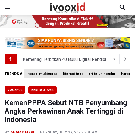
Kemenag Terbitkan 40 Buku Digital Pendidikan Agama Isl
KKI Sebut Ada 10 Nakes Diduga Beri Komentar Nirempat
TRENDS # :
literasi multimodal
literasi teks
kri teluk kendari
harbour 
Polda Metro Jaya Pulangkan Tiga WNI Korban TPPO dari 
VOOXPOL
BERITA UTAMA
Polisi Selidiki Temuan Senjata Api di Yayasan Sekolah Sw
KemenPPPA Sebut NTB Penyumbang
995 Senjata Api Ditemukan di Sekolah Swasta di Pondok 
Angka Perkawinan Anak Tertinggi di
Indonesia
BY
AHMAD FIKRI
THURSDAY, JULY 17, 2025 5:01 AM