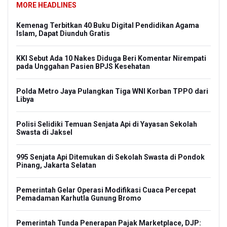
MORE HEADLINES
o
Kemenag Terbitkan 40 Buku Digital Pendidikan Agama
Amne
Islam, Dapat Diunduh Gratis
Eval
Mas
rekam
KKI Sebut Ada 10 Nakes Diduga Beri Komentar Nirempati
pada Unggahan Pasien BPJS Kesehatan
Harg
Peme
gin
Polda Metro Jaya Pulangkan Tiga WNI Korban TPPO dari
Libya
Tak 
Sunt
sus
Polisi Selidiki Temuan Senjata Api di Yayasan Sekolah
Swasta di Jaksel
DPR 
r
995 Senjata Api Ditemukan di Sekolah Swasta di Pondok
Peme
Pinang, Jakarta Selatan
n
OJK 
Pemerintah Gelar Operasi Modifikasi Cuaca Percepat
Pen
Pemadaman Karhutla Gunung Bromo
ngan
Garu
Pemerintah Tunda Penerapan Pajak Marketplace, DJP:
di S