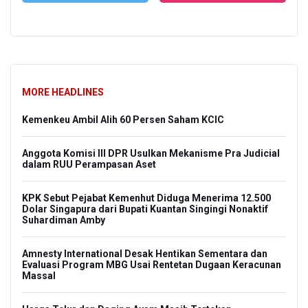
MORE HEADLINES
0
Kemenkeu Ambil Alih 60 Persen Saham KCIC
Ald
To
Anggota Komisi III DPR Usulkan Mekanisme Pra Judicial
dalam RUU Perampasan Aset
Ram
Fin
Pe
KPK Sebut Pejabat Kemenhut Diduga Menerima 12.500
Dolar Singapura dari Bupati Kuantan Singingi Nonaktif
Suhardiman Amby
Pr
Men
i
Amnesty International Desak Hentikan Sementara dan
Evaluasi Program MBG Usai Rentetan Dugaan Keracunan
Pem
Massal
gga
Kor