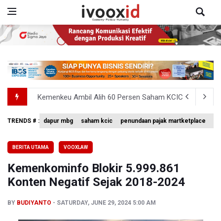
Kemenkeu Ambil Alih 60 Persen Saham KCIC
Anggota Komisi III DPR Usulkan Mekanisme Pra Judicia
TRENDS # :
dapur mbg
saham kcic
penundaan pajak martketplace
vo
KPK Sebut Pejabat Kemenhut Diduga Menerima 12.500 Dol
BERITA UTAMA
VOOXLAW
Amnesty International Desak Hentikan Sementara dan E
Kemenkominfo Blokir 5.999.861
Harga Telur dan Daging Ayam Masih Tertekan, Pemerintah
Konten Negatif Sejak 2018-2024
BY
BUDIYANTO
SATURDAY, JUNE 29, 2024 5:00 AM