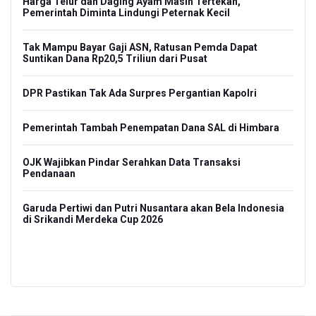
Harga Telur dan Daging Ayam Masih Tertekan,
ETL
Pemerintah Diminta Lindungi Peternak Kecil
ani
Men
Tak Mampu Bayar Gaji ASN, Ratusan Pemda Dapat
Ber
Suntikan Dana Rp20,5 Triliun dari Pusat
Na
DPR Pastikan Tak Ada Surpres Pergantian Kapolri
Ko
Pemerintah Tambah Penempatan Dana SAL di Himbara
Pol
Eks
ma
OJK Wajibkan Pindar Serahkan Data Transaksi
Pendanaan
Kor
pa
den
Garuda Pertiwi dan Putri Nusantara akan Bela Indonesia
di Srikandi Merdeka Cup 2026
Kem
Ker
lah