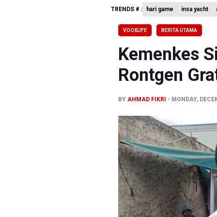
TRENDS # :
hari game
insa yacht
Pakar: Pe
Tim 9 Kej
VOOXLIFE
BERITA UTAMA
BPIP: Sat
Kemenkes Si
Rontgen Gra
BY
AHMAD FIKRI
MONDAY, DECEM