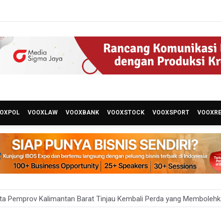
OXPOL
VOOXLAW
VOOXBANK
VOOXSTOCK
VOOXSPORT
VOOXR
ta Pemprov Kalimantan Barat Tinjau Kembali Perda yang Membole
 Targetkan 150 Ribu Siswa Masuk Program Sekolah Rakyat Tahun 2