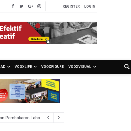
REGISTER
LOGIN
EAD
VOOXLIFE
VOOXFIGURE
VOOXVISUAL
hkan Pembakaran Lahan untuk Membuka Kebun Warga
027