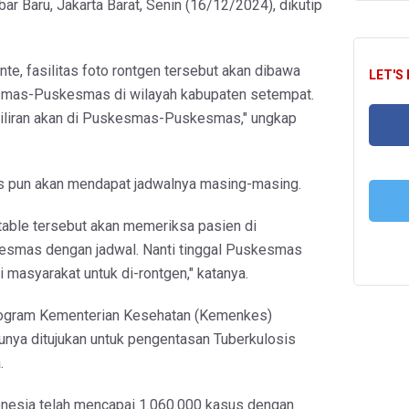
r Baru, Jakarta Barat, Senin (16/12/2024), dikutip
te, fasilitas foto rontgen tersebut akan dibawa
LET'S
esmas-Puskesmas di wilayah kabupaten setempat.
giliran akan di Puskesmas-Puskesmas," ungkap
FA
 pun akan mendapat jadwalnya masing-masing.
rtable tersebut akan memeriksa pasien di
T
mas dengan jadwal. Nanti tinggal Puskesmas
 masyarakat untuk di-rontgen," katanya.
rogram Kementerian Kesehatan (Kemenkes)
tunya ditujukan untuk pengentasan Tuberkulosis
.
nesia telah mencapai 1.060.000 kasus dengan