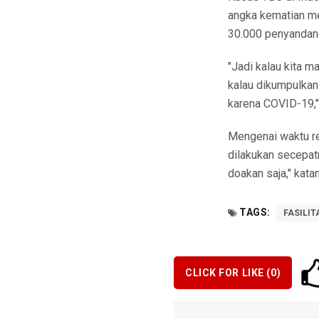
angka kematian me
30.000 penyandan
"Jadi kalau kita m
kalau dikumpulkan
karena COVID-19," 
Mengenai waktu re
dilakukan secepat
doakan saja," kata
TAGS:
FASILI
CLICK FOR LIKE (
0
)