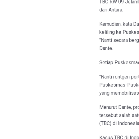
TBC RW 09 Jelamba
dari Antara.
Kemudian, kata Dan
keliling ke Pusk
"Nanti secara ber
Dante.
Setiap Puskesmas
"Nanti rontgen po
Puskesmas-Puskes
yang memobilisasi
Menurut Dante, p
tersebut salah sa
(TBC) di Indonesia
Kasus TBC di Indo