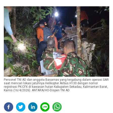
Personel TNI AD dan anggota Basarnas yang tergabung dalam operasi SAR
saat mencari lokasi jatuhnya Helikopter Airbus H130 dengan nomor
registrasi PK-CFX di kawasan hutan Kabupaten Sekadau, Kalimantan Barat,
Kamis (16/4/2026). ANTARA/HO-Dispen TNI AD