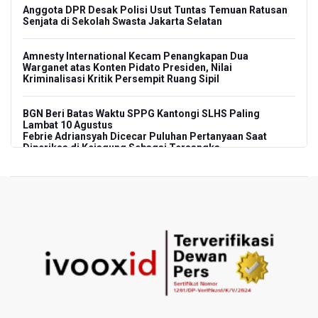
Anggota DPR Desak Polisi Usut Tuntas Temuan Ratusan
Senjata di Sekolah Swasta Jakarta Selatan
Amnesty International Kecam Penangkapan Dua
Warganet atas Konten Pidato Presiden, Nilai
Kriminalisasi Kritik Persempit Ruang Sipil
BGN Beri Batas Waktu SPPG Kantongi SLHS Paling
Lambat 10 Agustus
Febrie Adriansyah Dicecar Puluhan Pertanyaan Saat
Diperiksa di Kejagung Sebagai Tersangka
BGN Proses Pemberhentian Tidak Hormat 66 Kepala
SPPG, Sudaryono: Tidak Ada Toleransi bagi Pelanggaran
Disiplin
SEA V Cup 2026: Timnas Voli Putri Indonesia Menang
Lawan Vietnam 3-2
Kebakaran Landa Gedung Bapenda DKI Jakarta