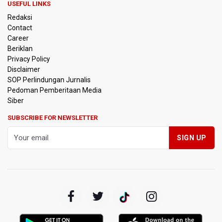
PSSI Evaluasi TImnas Indonesia Setelah Gagal Tembus
USEFUL LINKS
Semifinal Piala AFF 2026
Redaksi
Contact
Timnas Indonesia Tersingkir di Piala AFF 2026 Setelah
Career
Ditahan Imbang Singapura 1-1
Beriklan
Privacy Policy
Pemerintah Matangkan Rencana Pembaruan Buku Ajar
Disclaimer
Nasional
SOP Perlindungan Jurnalis
Pedoman Pemberitaan Media
Pendakian Gunung Gede Pangrango Ditutup karena
Siber
Kebakaran Alun-alun Suryakancana
SUBSCRIBE FOR NEWSLETTER
Menkomdigi Sebut Kehadiran AI Factory Perkuat Posisi
Indonesia
Perumnas Bangun Hunian Bersubsidi dengan Konsep
TOD di Kemayoran
Bank Indonesia Sebut Cadangan Devisa Akhir Juli
Sebesar 145,3 Miliar Dolar AS
Penjelasan Kemenkes: Pasien BPJS Kesehatan Viral
Tunggu 8 Jam karena HCU RSCM Terbatas