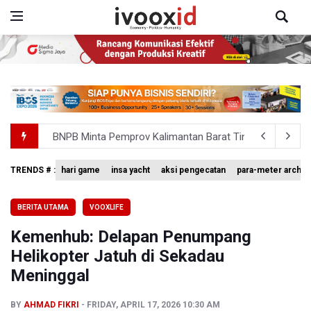
BNPB Minta Pemprov Kalimantan Barat Tinjau Kembali
Kemensos Targetkan 150 Ribu Siswa Masuk Program Se
TRENDS # :
hari game
insa yacht
aksi pengecatan
para-meter archer
Pakar: Pengungkapan TPPU Eks Jampidsus Febrie Adrian
BERITA UTAMA
VOOXLIFE
Tim 9 Kejagung Periksa Febrie Adransayah sebagai Ters
Kemenhub: Delapan Penumpang
BPIP: Satu Siswa Sekolah Rakyat Jadi Calon Paskibraka 
Helikopter Jatuh di Sekadau
Meninggal
BY
AHMAD FIKRI
FRIDAY, APRIL 17, 2026 10:30 AM