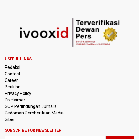
Toronto dengan Partner Berbeda
Ramai di Media Sosial Soal Rehat Waktu 48 Jam Menuju
Final Piala Presiden, OC Tegaskan Sudah Sesuai
Persetujuan AFC
Pramono Kembalikan Nama Stasiun LRT Pegangsaan 2
Menjadi Kelapa Gading
USEFUL LINKS
Pemerintah Siapkan Stimulus Hadapi Dampak El Nino
Redaksi
Contact
Korlantas Catat 16.812 Pelanggaran Plat Nomor Terekam
Career
ETLE dengan Teknologi Face Recognition
Beriklan
Privacy Policy
Menko Polkam Imbau Tidak Bertindak Anarkis jika Ingin
Disclaimer
Berunjuk Rasa
SOP Perlindungan Jurnalis
Pedoman Pemberitaan Media
Nadiem Makarim Jalani Sidang Banding Perdana Kasus
Siber
Korupsi Chromebook
SUBSCRIBE FOR NEWSLETTER
Polisi Ungkap Peredaran 86,4 Kg Sabu dan 5.171 Butir