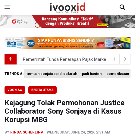
Pemerintah Tunda Penerapan Pajak Marketplace, DJP: Ja
Holiday Inn Express Jakarta Menteng Dukung Program L
TRENDS # :
temuan senjata api di sekolah
padi banten
pemeriksaan
Grand Whiz Poins Simatupang Jakarta Perkuat Kepemi
VOOXLAW
BERITA UTAMA
Pemerintah Gelar Operasi Modifikasi Cuaca Percepat
Kejagung Tolak Permohonan Justice
Swiss-Belcourt Bogor Hadirkan Promo "Merdeka Escape
Collaborator Sony Sonjaya di Kasus
Korupsi MBG
BY
RINDA SUHERLINA
WEDNESDAY, JUNE 24, 2026 2:31 AM