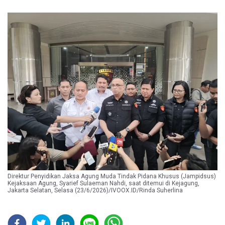
Direktur Penyidikan Jaksa Agung Muda Tindak Pidana Khusus (Jampidsus)
Kejaksaan Agung, Syarief Sulaeman Nahdi, saat ditemui di Kejagung,
Jakarta Selatan, Selasa (23/6/2026)/IVOOX.ID/Rinda Suherlina