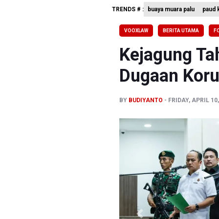
TRENDS # :
buaya muara palu
paud k
Pemerint
Pendakian
VOOXLAW
BERITA UTAMA
F
Menkomdig
Kejagung Ta
Dugaan Koru
BY
BUDIYANTO
FRIDAY, APRIL 10
Previous