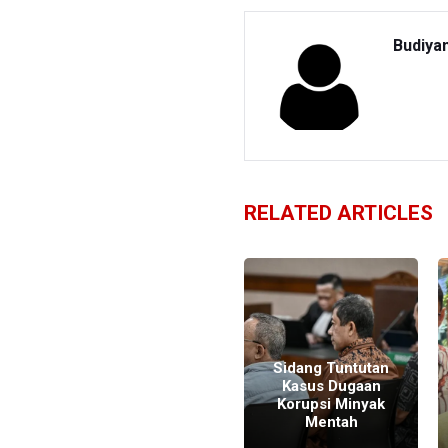
Budiya
RELATED ARTICLES
Bakal Diproses di
Kilang Dalam
s
Negeri, Minyak
Sidang Tuntutan
Mentah Bagian
Kasus Dugaan
Negara Tak Lagi
Korupsi Minyak
Diekspor
Mentah