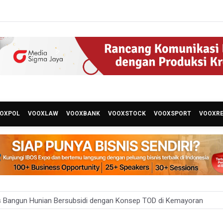
OXPOL
VOOXLAW
VOOXBANK
VOOXSTOCK
VOOXSPORT
VOOXR
 Bangun Hunian Bersubsidi dengan Konsep TOD di Kemayoran
nesia Sebut Cadangan Devisa Akhir Juli Sebesar 145,3 Miliar Dolar A