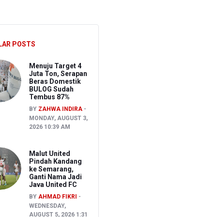
akancana
LAR POSTS
Menuju Target 4
Juta Ton, Serapan
Beras Domestik
BULOG Sudah
Tembus 87%
BY
ZAHWA INDIRA
MONDAY, AUGUST 3,
2026 10:39 AM
Malut United
Pindah Kandang
ke Semarang,
Ganti Nama Jadi
Java United FC
BY
AHMAD FIKRI
WEDNESDAY,
AUGUST 5, 2026 1:31