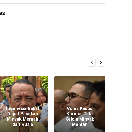
nto
Sidan
Indonesia Bakal
Vonis Kasus
Kor
Dapat Pasokan
Korupsi Tata
Kelo
Minyak Mentah
Kelola Minyak
M
dari Rusia
Mentah
Pe