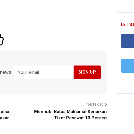
LET'S
FA
y news
T
Next Post
olisi
Menhub: Batas Maksimal Kenaikan
Makar
Tiket Pesawat 13 Persen