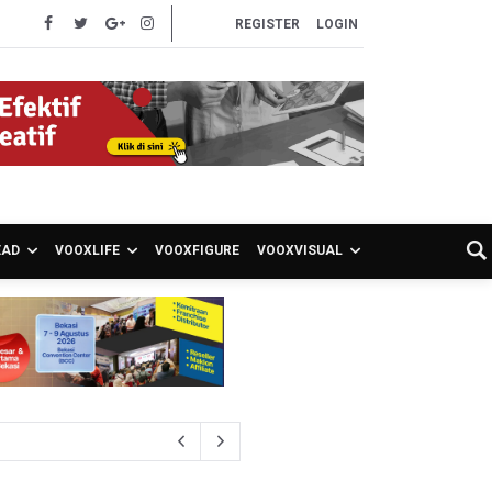
REGISTER
LOGIN
EAD
VOOXLIFE
VOOXFIGURE
VOOXVISUAL
S