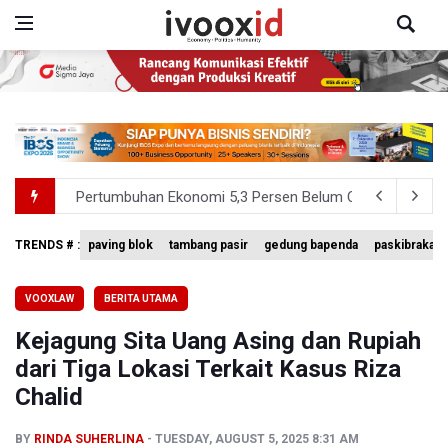
Pertumbuhan Ekonomi 5,3 Persen Belum Cukup Dongkrak 
Anggota DPR Desak Polisi Usut Tuntas Temuan Ratusan S
TRENDS # :
paving blok
tambang pasir
gedung bapenda
paskibraka n
BNPB Minta Pemprov Kalimantan Barat Tinjau Kembali
VOOXLAW
BERITA UTAMA
Kemensos Targetkan 150 Ribu Siswa Masuk Program Se
Kejagung Sita Uang Asing dan Rupiah
Pemprov DKI Jakarta Pastikan Data Pajak dan Aset Dae
dari Tiga Lokasi Terkait Kasus Riza
Chalid
BY
RINDA SUHERLINA
TUESDAY, AUGUST 5, 2025 8:31 AM