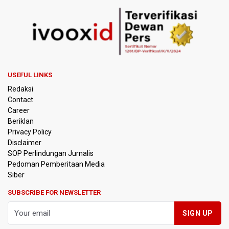
Timnas Indonesia Tersingkir di Piala AFF 2026 Setelah
Ditahan Imbang Singapura 1-1
Pemerintah Matangkan Rencana Pembaruan Buku Ajar
Nasional
Pendakian Gunung Gede Pangrango Ditutup karena
USEFUL LINKS
Kebakaran Alun-alun Suryakancana
Redaksi
Contact
Menkomdigi Sebut Kehadiran AI Factory Perkuat Posisi
Career
Indonesia
Beriklan
Privacy Policy
Perumnas Bangun Hunian Bersubsidi dengan Konsep
Disclaimer
TOD di Kemayoran
SOP Perlindungan Jurnalis
Pedoman Pemberitaan Media
Bank Indonesia Sebut Cadangan Devisa Akhir Juli
Siber
Sebesar 145,3 Miliar Dolar AS
SUBSCRIBE FOR NEWSLETTER
Penjelasan Kemenkes: Pasien BPJS Kesehatan Viral
Tunggu 8 Jam karena HCU RSCM Terbatas