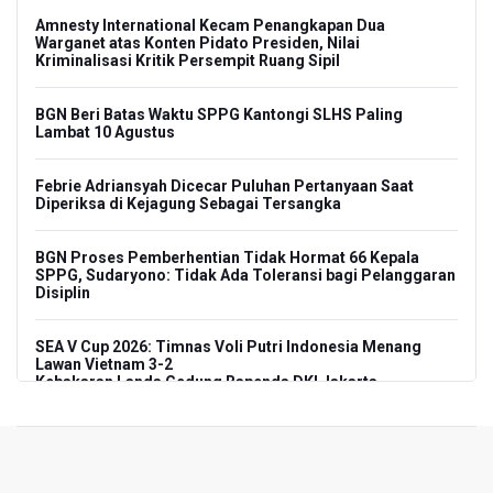
Amnesty International Kecam Penangkapan Dua
Warganet atas Konten Pidato Presiden, Nilai
Kriminalisasi Kritik Persempit Ruang Sipil
BGN Beri Batas Waktu SPPG Kantongi SLHS Paling
Lambat 10 Agustus
Febrie Adriansyah Dicecar Puluhan Pertanyaan Saat
Diperiksa di Kejagung Sebagai Tersangka
BGN Proses Pemberhentian Tidak Hormat 66 Kepala
SPPG, Sudaryono: Tidak Ada Toleransi bagi Pelanggaran
Disiplin
SEA V Cup 2026: Timnas Voli Putri Indonesia Menang
Lawan Vietnam 3-2
Kebakaran Landa Gedung Bapenda DKI Jakarta
PSSI Evaluasi TImnas Indonesia Setelah Gagal Tembus
Semifinal Piala AFF 2026