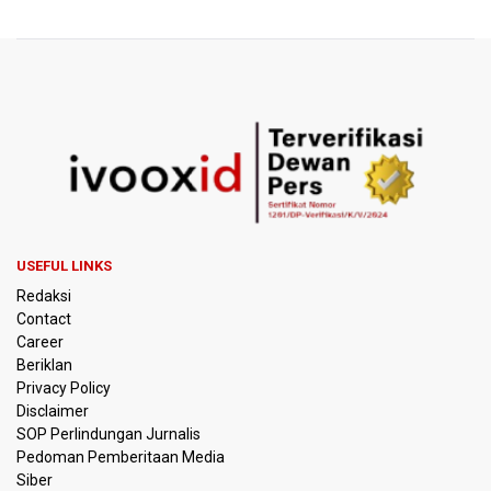
BRIN Sebut Teknologi ANG Berpotensi Hemat Subsidi LPG
hingga Rp26 triliun
Kuasa Hukum Klaim 995 Airsoft Gun di Sekolah Swasta
Jaksel Berizin, Bantah Kepemilikan Senjata Api dan
Narkoba
Menperin Sebut Insentif Kendaraan Listrik untuk Produk
Bernilai Tambah Tinggi
USEFUL LINKS
Sri Mulyani Indrawati Kembali ke Bank Dunia
Redaksi
Contact
Persebaya Juara Piala Presiden 2026, Menang Adu Pinalti
Career
Lawan Persib Bandung
Beriklan
Privacy Policy
Dari Literasi Teks ke Literasi Multimodal
Disclaimer
SOP Perlindungan Jurnalis
Pedoman Pemberitaan Media
Kemenag Terbitkan 40 Buku Digital Pendidikan Agama
Islam, Dapat Diunduh Gratis
Siber