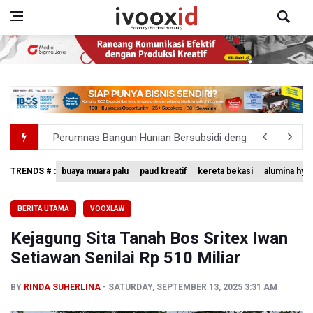
Perumnas Bangun Hunian Bersubsidi dengan Konsep TO
Bank Indonesia Sebut Cadangan Devisa Akhir Juli Sebesar
TRENDS # :
buaya muara palu
paud kreatif
kereta bekasi
alumina hyd
Pemerintah Matangkan Rencana Pembaruan Buku Ajar N
BERITA UTAMA
VOOXLAW
Pendakian Gunung Gede Pangrango Ditutup karena Keba
Kejagung Sita Tanah Bos Sritex Iwan
Menkomdigi Sebut Kehadiran AI Factory Perkuat Posisi 
Setiawan Senilai Rp 510 Miliar
BY
RINDA SUHERLINA
SATURDAY, SEPTEMBER 13, 2025 3:31 AM