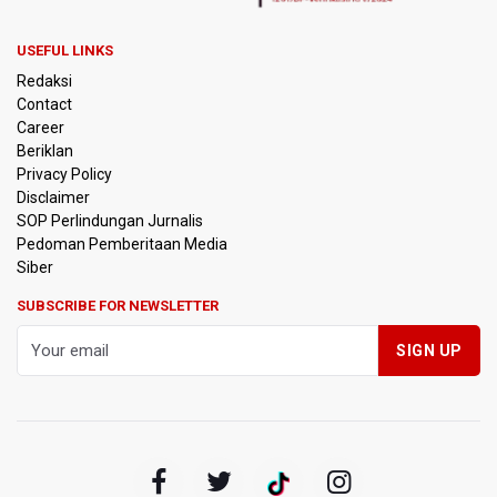
Pemprov Jabar Sediakan Knalpot Standar Gratis di Pos
Polisi saat Razia Knalpot Brong
USEFUL LINKS
Redaksi
BPS Sebut Sensus Ekonomi 2026 untuk Perbarui Data
Contact
Struktur Perekonomian Nasional
Career
Beriklan
Insiden Penembakan Terjadi di Festival Budaya Lembah
Privacy Policy
Baliem di Papua Pegunungan, Dua Warga Terluka
Disclaimer
SOP Perlindungan Jurnalis
Pedoman Pemberitaan Media
Kebakaran Hutan dan Lahan Terjadi di Sejumlah Wilayah
di Sumatra, Kalimantan, dan Pulau Jawa
Siber
SUBSCRIBE FOR NEWSLETTER
Kebakaran Hutan dan Lahan Meluas, TNBTS Tutup
Seluruh Akses Wisata Gunung Bromo Guna Efektifkan
Pemadaman
SEA V Cup 2026: Timnas Voli Putri Indonesia Kalah 0-3
Lawan Thailand
Xabi Alonso Sebut Dukungan Penggemar Chelsea
Menakjubkan di GBK, Menang Lawan AC Milan 3-0