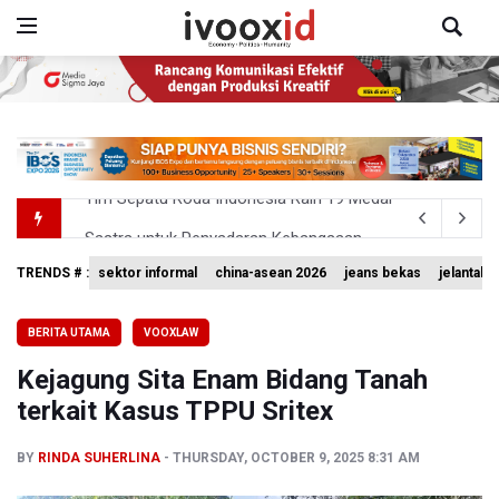
Sastra untuk Penyadaran Kebangsaan
Basarnas Akhiri Operasi Penyisiran Korban KMP Mutiara
TRENDS # :
sektor informal
china-asean 2026
jeans bekas
jelantah
Timnas Voli Putri Indonesia Kalah 1-3 Lawan Filipina da
BERITA UTAMA
VOOXLAW
PSSI Ajak Publik Tak Hujat Pelatih dan Pemain Timnas In
Kejagung Sita Enam Bidang Tanah
Tim Sepatu Roda Indonesia Raih 19 Medali di Gelaran C
terkait Kasus TPPU Sritex
BY
RINDA SUHERLINA
THURSDAY, OCTOBER 9, 2025 8:31 AM