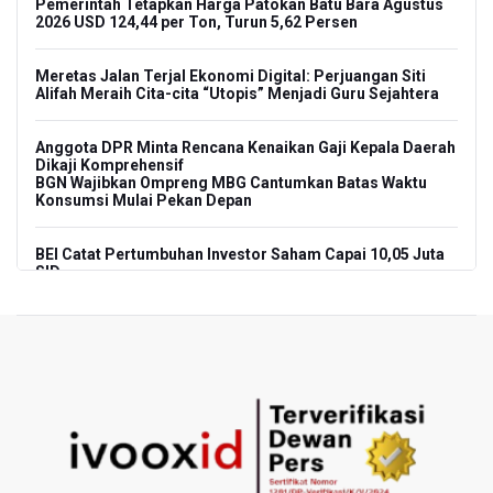
Pemerintah Tetapkan Harga Patokan Batu Bara Agustus
2026 USD 124,44 per Ton, Turun 5,62 Persen
Meretas Jalan Terjal Ekonomi Digital: Perjuangan Siti
Alifah Meraih Cita-cita “Utopis” Menjadi Guru Sejahtera
Anggota DPR Minta Rencana Kenaikan Gaji Kepala Daerah
Dikaji Komprehensif
BGN Wajibkan Ompreng MBG Cantumkan Batas Waktu
Konsumsi Mulai Pekan Depan
BEI Catat Pertumbuhan Investor Saham Capai 10,05 Juta
SID
Flores Bersiap Gelar Festival Golo Koe 2026, Promosikan
Wisata Berkelanjutan
Kemkomdigi Targetkan Reaktivasi IGRS Rampung 2026
TNI Gelar Latihan Kesiapsiagaan Penanggulangan
Bencana Gempa Bumi dan Tsunami di Bali