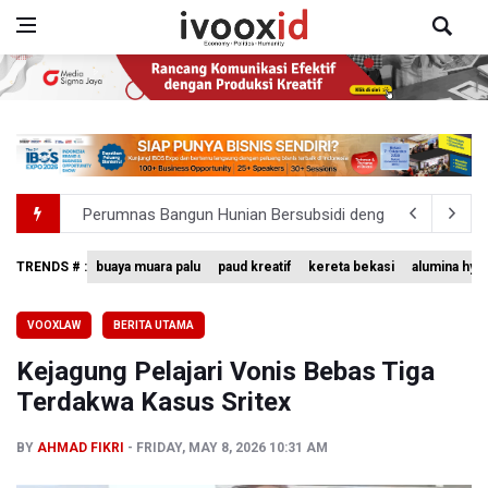
Perumnas Bangun Hunian Bersubsidi dengan Konsep TO
Bank Indonesia Sebut Cadangan Devisa Akhir Juli Sebesar
TRENDS # :
buaya muara palu
paud kreatif
kereta bekasi
alumina hyd
Pemerintah Matangkan Rencana Pembaruan Buku Ajar N
VOOXLAW
BERITA UTAMA
Pendakian Gunung Gede Pangrango Ditutup karena Keba
Kejagung Pelajari Vonis Bebas Tiga
Menkomdigi Sebut Kehadiran AI Factory Perkuat Posisi 
Terdakwa Kasus Sritex
BY
AHMAD FIKRI
FRIDAY, MAY 8, 2026 10:31 AM