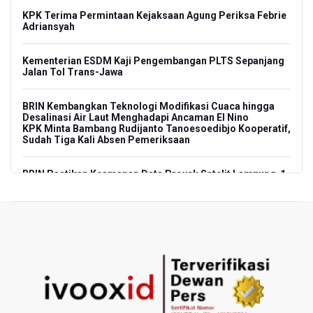
KPK Terima Permintaan Kejaksaan Agung Periksa Febrie
Adriansyah
Kementerian ESDM Kaji Pengembangan PLTS Sepanjang
Jalan Tol Trans-Jawa
BRIN Kembangkan Teknologi Modifikasi Cuaca hingga
Desalinasi Air Laut Menghadapi Ancaman El Nino
KPK Minta Bambang Rudijanto Tanoesoedibjo Kooperatif,
Sudah Tiga Kali Absen Pemeriksaan
BRIN Pastikan Keamanan Data Proyek Satelit Lampung-1
BRIN Sebut Teknologi ANG Berpotensi Hemat Subsidi LPG
hingga Rp26 triliun
Kuasa Hukum Klaim 995 Airsoft Gun di Sekolah Swasta
Jaksel Berizin, Bantah Kepemilikan Senjata Api dan
Narkoba
Menperin Sebut Insentif Kendaraan Listrik untuk Produk