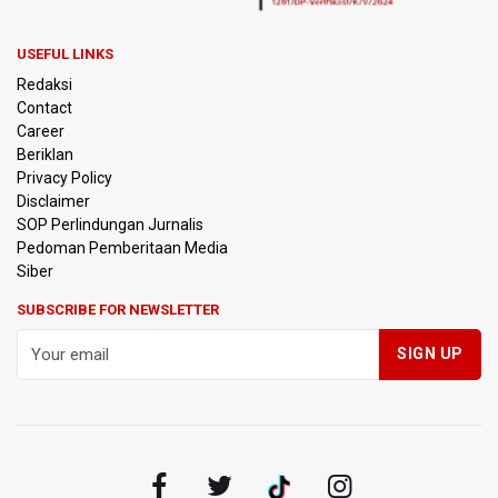
Bernilai Tambah Tinggi
USEFUL LINKS
Sri Mulyani Indrawati Kembali ke Bank Dunia
Redaksi
Contact
Persebaya Juara Piala Presiden 2026, Menang Adu Pinalti
Career
Lawan Persib Bandung
Beriklan
Privacy Policy
Dari Literasi Teks ke Literasi Multimodal
Disclaimer
SOP Perlindungan Jurnalis
Pedoman Pemberitaan Media
Kemenag Terbitkan 40 Buku Digital Pendidikan Agama
Islam, Dapat Diunduh Gratis
Siber
SUBSCRIBE FOR NEWSLETTER
KKI Sebut Ada 10 Nakes Diduga Beri Komentar Nirempati
pada Unggahan Pasien BPJS Kesehatan
Polda Metro Jaya Pulangkan Tiga WNI Korban TPPO dari
Libya
Polisi Selidiki Temuan Senjata Api di Yayasan Sekolah
Swasta di Jaksel