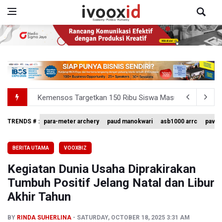
Kemensos Targetkan 150 Ribu Siswa Masuk Program Se
Pemprov DKI Jakarta Pastikan Data Pajak dan Aset Dae
TRENDS # :
para-meter archery
paud manokwari
asb1000 arrc
pavin
Pertumbuhan Ekonomi 5,3 Persen Belum Cukup Dongkrak 
BERITA UTAMA
VOOXBIZ
BPIP: Satu Siswa Sekolah Rakyat Jadi Calon Paskibraka 
Kegiatan Dunia Usaha Diprakirakan
BNPB Minta Pemprov Kalimantan Barat Tinjau Kembali
Tumbuh Positif Jelang Natal dan Libur
Akhir Tahun
BY
RINDA SUHERLINA
SATURDAY, OCTOBER 18, 2025 3:31 AM