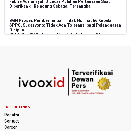
Febrie Adriansyah Dicecar Puluhan Pertanyaan Saat
Diperiksa di Kejagung Sebagai Tersangka
BGN Proses Pemberhentian Tidak Hormat 66 Kepala
SPPG, Sudaryono: Tidak Ada Toleransi bagi Pelanggaran
Disiplin
SEA V Cup 2026: Timnas Voli Putri Indonesia Menang
Lawan Vietnam 3-2
Kebakaran Landa Gedung Bapenda DKI Jakarta
PSSI Evaluasi TImnas Indonesia Setelah Gagal Tembus
Semifinal Piala AFF 2026
Timnas Indonesia Tersingkir di Piala AFF 2026 Setelah
Ditahan Imbang Singapura 1-1
Pemerintah Matangkan Rencana Pembaruan Buku Ajar
USEFUL LINKS
Nasional
Redaksi
Contact
Pendakian Gunung Gede Pangrango Ditutup karena
Career
Kebakaran Alun-alun Suryakancana