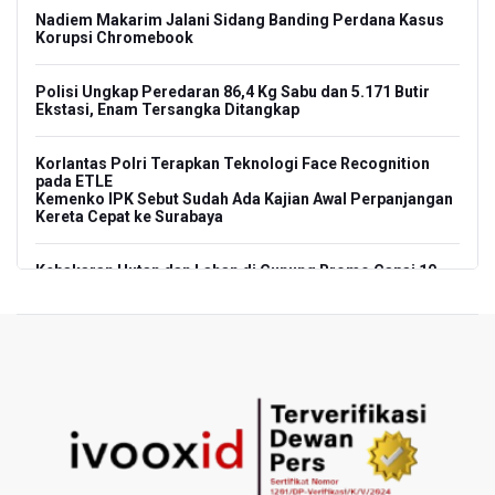
Nadiem Makarim Jalani Sidang Banding Perdana Kasus
Korupsi Chromebook
Polisi Ungkap Peredaran 86,4 Kg Sabu dan 5.171 Butir
Ekstasi, Enam Tersangka Ditangkap
Korlantas Polri Terapkan Teknologi Face Recognition
pada ETLE
Kemenko IPK Sebut Sudah Ada Kajian Awal Perpanjangan
Kereta Cepat ke Surabaya
Kebakaran Hutan dan Lahan di Gunung Bromo Capai 10
Hektare
OJK Sebut IASC Terima 1.379 Laporan Kasus Penipuan
Keuangan Memanfaatkan AI
BRIN Kaji Peluang Industri Panel Surya Generasi Baru
Dikembangkan di Indonesia
BKSDA Riau Sebut Seekor Gajah Binaan PLG Minas Mati