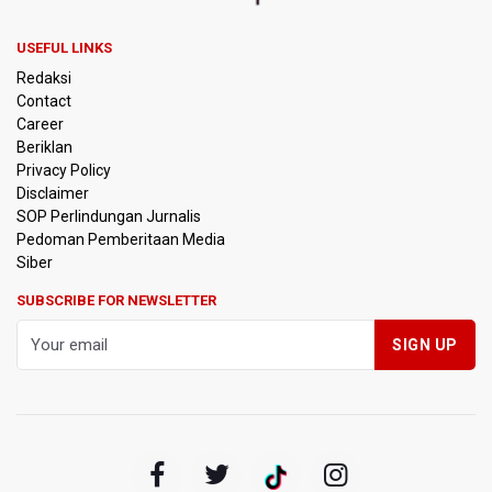
Akibat Komplikasi Infeksi
USEFUL LINKS
Korlantas Polri dan Jasa Marga Bahas Zero ODOL hingga
Redaksi
Integrasi Teknologi Tol Jelang Libur Nataru
Contact
Career
Amnesty International Kecam Penggusuran Paksa Petani
Beriklan
di Luwu Timur, Desak Hentikan Kekerasan terhadap
Warga Berdalih PSN
Privacy Policy
Disclaimer
SOP Perlindungan Jurnalis
Kebakaran Landa Blok Bantengan di Kawasan Taman
Pedoman Pemberitaan Media
Nasional Bromo Tengger Semeru, Tiga Jalur Akses
Wisata Ditutup
Siber
SUBSCRIBE FOR NEWSLETTER
Malut United Pindah Kandang ke Semarang, Ganti Nama
Jadi Java United FC
Persebaya Lawan Persib Bandung di Final Piala Presiden
2026
Persib Bandung Menuju Final Piala Presiden 2026 Setelah
Memang Lawan Persija 2-1
Kepala BGN Sebut Putusan MK Justru Perkuat Program