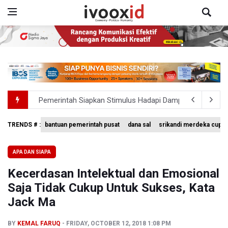
Pemerintah Siapkan Stimulus Hadapi Dampak El Nino
Pramono Kembalikan Nama Stasiun LRT Pegangsaan 2 M
Garuda Pertiwi dan Putri Nusantara akan Bela Indonesia 
TRENDS # :
bantuan pemerintah pusat
dana sal
srikandi merdeka cup 
Aldila dan Janice Berlaga di Sektor Ganda WTA 1000 To
APA DAN SIAPA
Ramai di Media Sosial Soal Rehat Waktu 48 Jam Menuju 
Kecerdasan Intelektual dan Emosional
Saja Tidak Cukup Untuk Sukses, Kata
Jack Ma
BY
KEMAL FARUQ
FRIDAY, OCTOBER 12, 2018 1:08 PM