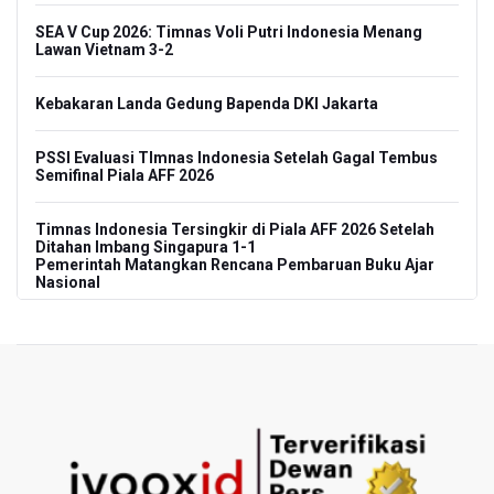
SEA V Cup 2026: Timnas Voli Putri Indonesia Menang
Lawan Vietnam 3-2
Kebakaran Landa Gedung Bapenda DKI Jakarta
PSSI Evaluasi TImnas Indonesia Setelah Gagal Tembus
Semifinal Piala AFF 2026
Timnas Indonesia Tersingkir di Piala AFF 2026 Setelah
Ditahan Imbang Singapura 1-1
Pemerintah Matangkan Rencana Pembaruan Buku Ajar
Nasional
Pendakian Gunung Gede Pangrango Ditutup karena
Kebakaran Alun-alun Suryakancana
Menkomdigi Sebut Kehadiran AI Factory Perkuat Posisi
Indonesia
Perumnas Bangun Hunian Bersubsidi dengan Konsep