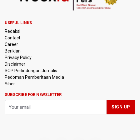
TOD di Kemayoran
Bank Indonesia Sebut Cadangan Devisa Akhir Juli
Sebesar 145,3 Miliar Dolar AS
USEFUL LINKS
Redaksi
Penjelasan Kemenkes: Pasien BPJS Kesehatan Viral
Contact
Tunggu 8 Jam karena HCU RSCM Terbatas
Career
Beriklan
Terkait Temuan 995 Pucuk Senjata, Yayasan Sekolah: Tak
Privacy Policy
Ada Ekskul Menembak
Disclaimer
SOP Perlindungan Jurnalis
Pedoman Pemberitaan Media
KPK Terima Permintaan Kejaksaan Agung Periksa Febrie
Adriansyah
Siber
SUBSCRIBE FOR NEWSLETTER
Kementerian ESDM Kaji Pengembangan PLTS Sepanjang
Jalan Tol Trans-Jawa
BRIN Kembangkan Teknologi Modifikasi Cuaca hingga
Desalinasi Air Laut Menghadapi Ancaman El Nino
KPK Minta Bambang Rudijanto Tanoesoedibjo Kooperatif,
Sudah Tiga Kali Absen Pemeriksaan