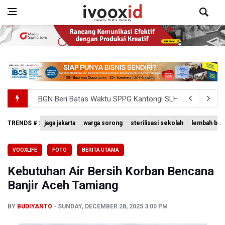
BGN Beri Batas Waktu SPPG Kantongi SLHS Paling Lamb
Febrie Adriansyah Dicecar Puluhan Pertanyaan Saat Dipe
TRENDS # :
jaga jakarta
warga sorong
sterilisasi sekolah
lembah bal
Pertumbuhan Ekonomi 5,3 Persen Belum Cukup Dongkrak 
VOOXLIFE
FOTO
BERITA UTAMA
Anggota DPR Desak Polisi Usut Tuntas Temuan Ratusan S
Kebutuhan Air Bersih Korban Bencana
Amnesty International Kecam Penangkapan Dua Warganet at
Banjir Aceh Tamiang
BY
BUDIYANTO
SUNDAY, DECEMBER 28, 2025 3:00 PM