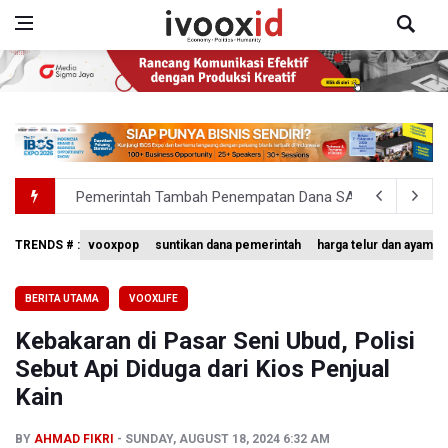
Pemerintah Tambah Penempatan Dana SAL di Himbara
OJK Wajibkan Pindar Serahkan Data Transaksi Pendanaa
TRENDS # :
vooxpop
suntikan dana pemerintah
harga telur dan ayam
4 Barang Ini Ternyata Beratnya Gak Sampai 300 Gram, Tapi
Tak Mampu Bayar Gaji ASN, Ratusan Pemda Dapat Suntika
BERITA UTAMA
VOOXLIFE
DPR Pastikan Tak Ada Surpres Pergantian Kapolri
Kebakaran di Pasar Seni Ubud, Polisi
Sebut Api Diduga dari Kios Penjual
Kain
BY
AHMAD FIKRI
SUNDAY, AUGUST 18, 2024 6:32 AM