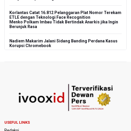
Korlantas Catat 16.812 Pelanggaran Plat Nomor Terekam
ETLE dengan Teknologi Face Recognition
Menko Polkam Imbau Tidak Bertindak Anarkis jika Ingin
Berunjuk Rasa
Nadiem Makarim Jalani Sidang Banding Perdana Kasus
Korupsi Chromebook
Polisi Ungkap Peredaran 86,4 Kg Sabu dan 5.171 Butir
Ekstasi, Enam Tersangka Ditangkap
Korlantas Polri Terapkan Teknologi Face Recognition
pada ETLE
Kemenko IPK Sebut Sudah Ada Kajian Awal Perpanjangan
Kereta Cepat ke Surabaya
Kebakaran Hutan dan Lahan di Gunung Bromo Capai 10
Hektare
USEFUL LINKS
Redaksi