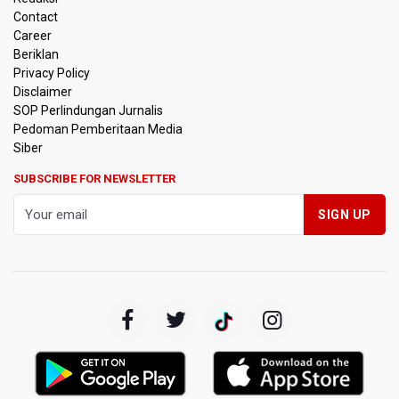
OJK Sebut IASC Terima 1.379 Laporan Kasus Penipuan
Contact
Keuangan Memanfaatkan AI
Career
Beriklan
BRIN Kaji Peluang Industri Panel Surya Generasi Baru
Privacy Policy
Dikembangkan di Indonesia
Disclaimer
SOP Perlindungan Jurnalis
Pedoman Pemberitaan Media
BKSDA Riau Sebut Seekor Gajah Binaan PLG Minas Mati
Akibat Komplikasi Infeksi
Siber
SUBSCRIBE FOR NEWSLETTER
Korlantas Polri dan Jasa Marga Bahas Zero ODOL hingga
Integrasi Teknologi Tol Jelang Libur Nataru
Amnesty International Kecam Penggusuran Paksa Petani
di Luwu Timur, Desak Hentikan Kekerasan terhadap
Warga Berdalih PSN
Kebakaran Landa Blok Bantengan di Kawasan Taman
Nasional Bromo Tengger Semeru, Tiga Jalur Akses
Wisata Ditutup
Malut United Pindah Kandang ke Semarang, Ganti Nama
Jadi Java United FC