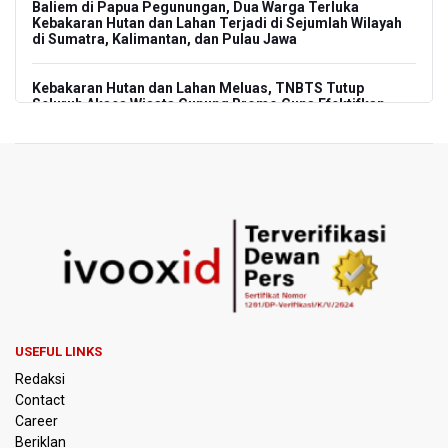
Baliem di Papua Pegunungan, Dua Warga Terluka
Kebakaran Hutan dan Lahan Terjadi di Sejumlah Wilayah
di Sumatra, Kalimantan, dan Pulau Jawa
Kebakaran Hutan dan Lahan Meluas, TNBTS Tutup
Seluruh Akses Wisata Gunung Bromo Guna Efektifkan
Pemadaman
SEA V Cup 2026: Timnas Voli Putri Indonesia Kalah 0-3
Lawan Thailand
Xabi Alonso Sebut Dukungan Penggemar Chelsea
Menakjubkan di GBK, Menang Lawan AC Milan 3-0
Pakar: Pengungkapan TPPU Eks Jampidsus Febrie
Adriansyah Harus Buktikan Pidana Asal
USEFUL LINKS
Tim 9 Kejagung Periksa Febrie Adransayah sebagai
Redaksi
Tersangka dan Saksi Terkait Kasus TPPU
Contact
Career
BPIP: Satu Siswa Sekolah Rakyat Jadi Calon Paskibraka
Beriklan
Nasional