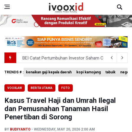
BEI Catat Pertumbuhan Investor Saham Capai 10,05 Juta
Flores Bersiap Gelar Festival Golo Koe 2026, Promosikan
TRENDS # :
kenaikan gaji kepala daerah
kopi kamojang
tabuik
negeri
Meretas Jalan Terjal Ekonomi Digital: Perjuangan Siti Ali
VOOXLAW
BERITA UTAMA
FOTO
Anggota DPR Minta Rencana Kenaikan Gaji Kepala Daerah
Kasus Travel Haji dan Umrah Ilegal
BGN Wajibkan Ompreng MBG Cantumkan Batas Waktu Ko
dan Pemusnahan Tanaman Hasil
Penertiban di Sorong
BY
BUDIYANTO
WEDNESDAY, MAY 20, 2026 2:00 AM