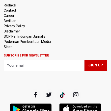
Semifinal Piala AFF 2026
Redaksi
Contact
Timnas Indonesia Tersingkir di Piala AFF 2026 Setelah
Career
Ditahan Imbang Singapura 1-1
Beriklan
Privacy Policy
Pemerintah Matangkan Rencana Pembaruan Buku Ajar
Disclaimer
Nasional
SOP Perlindungan Jurnalis
Pedoman Pemberitaan Media
Pendakian Gunung Gede Pangrango Ditutup karena
Siber
Kebakaran Alun-alun Suryakancana
SUBSCRIBE FOR NEWSLETTER
Menkomdigi Sebut Kehadiran AI Factory Perkuat Posisi
Indonesia
Perumnas Bangun Hunian Bersubsidi dengan Konsep
TOD di Kemayoran
Bank Indonesia Sebut Cadangan Devisa Akhir Juli
Sebesar 145,3 Miliar Dolar AS
Penjelasan Kemenkes: Pasien BPJS Kesehatan Viral
Tunggu 8 Jam karena HCU RSCM Terbatas