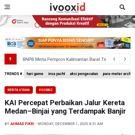
BNPB Minta Pemprov Kalimantan Barat Tinjau Kembali
Kemensos Targetkan 150 Ribu Siswa Masuk Program Se
TRENDS # :
hari game
insa yacht
aksi pengecatan
para-meter archer
Pakar: Pengungkapan TPPU Eks Jampidsus Febrie Adrian
BERITA UTAMA
VOOXBIZ
Tim 9 Kejagung Periksa Febrie Adransayah sebagai Ters
KAI Percepat Perbaikan Jalur Kereta
BPIP: Satu Siswa Sekolah Rakyat Jadi Calon Paskibraka 
Medan–Binjai yang Terdampak Banjir
BY
AHMAD FIKRI
MONDAY, DECEMBER 1, 2025 8:31 AM