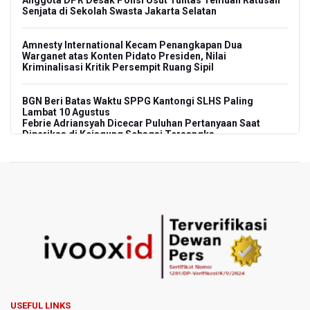
Senjata di Sekolah Swasta Jakarta Selatan
Amnesty International Kecam Penangkapan Dua
Warganet atas Konten Pidato Presiden, Nilai
Kriminalisasi Kritik Persempit Ruang Sipil
BGN Beri Batas Waktu SPPG Kantongi SLHS Paling
Lambat 10 Agustus
Febrie Adriansyah Dicecar Puluhan Pertanyaan Saat
Diperiksa di Kejagung Sebagai Tersangka
BGN Proses Pemberhentian Tidak Hormat 66 Kepala
SPPG, Sudaryono: Tidak Ada Toleransi bagi Pelanggaran
Disiplin
SEA V Cup 2026: Timnas Voli Putri Indonesia Menang
Lawan Vietnam 3-2
Kebakaran Landa Gedung Bapenda DKI Jakarta
PSSI Evaluasi TImnas Indonesia Setelah Gagal Tembus
USEFUL LINKS