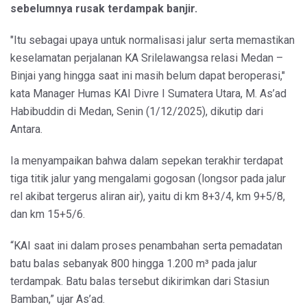
sebelumnya rusak terdampak banjir.
"Itu sebagai upaya untuk normalisasi jalur serta memastikan
keselamatan perjalanan KA Srilelawangsa relasi Medan –
Binjai yang hingga saat ini masih belum dapat beroperasi,"
kata Manager Humas KAI Divre I Sumatera Utara, M. As’ad
Habibuddin di Medan, Senin (1/12/2025), dikutip dari
Antara.
Ia menyampaikan bahwa dalam sepekan terakhir terdapat
tiga titik jalur yang mengalami gogosan (longsor pada jalur
rel akibat tergerus aliran air), yaitu di km 8+3/4, km 9+5/8,
dan km 15+5/6.
“KAI saat ini dalam proses penambahan serta pemadatan
batu balas sebanyak 800 hingga 1.200 m³ pada jalur
terdampak. Batu balas tersebut dikirimkan dari Stasiun
Bamban,” ujar As’ad.