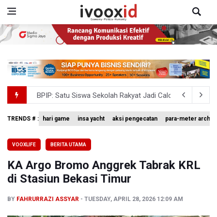
BNPB Minta Pemprov Kalimantan Barat Tinjau Kembali
Kemensos Targetkan 150 Ribu Siswa Masuk Program Se
TRENDS # :
hari game
insa yacht
aksi pengecatan
para-meter archer
Pakar: Pengungkapan TPPU Eks Jampidsus Febrie Adrian
VOOXLIFE
BERITA UTAMA
Tim 9 Kejagung Periksa Febrie Adransayah sebagai Ters
KA Argo Bromo Anggrek Tabrak KRL
BPIP: Satu Siswa Sekolah Rakyat Jadi Calon Paskibraka 
di Stasiun Bekasi Timur
BY
FAHRURRAZI ASSYAR
TUESDAY, APRIL 28, 2026 12:09 AM