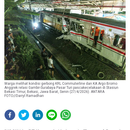
Warga melihat kondisi gerbong KRL Commuterline dan KA Argo Bromo
Anggrek relasi Gambir-Surabaya Pasar Turi pascakecelakaan di Stasiun
Bekasi Timur, Bekasi, Jawa Barat, Senin (27/4/2026). ANTARA
FOTO//Darryl Ramadhan