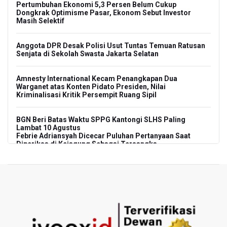
Pertumbuhan Ekonomi 5,3 Persen Belum Cukup
Dongkrak Optimisme Pasar, Ekonom Sebut Investor
Masih Selektif
Anggota DPR Desak Polisi Usut Tuntas Temuan Ratusan
Senjata di Sekolah Swasta Jakarta Selatan
Amnesty International Kecam Penangkapan Dua
Warganet atas Konten Pidato Presiden, Nilai
Kriminalisasi Kritik Persempit Ruang Sipil
BGN Beri Batas Waktu SPPG Kantongi SLHS Paling
Lambat 10 Agustus
Febrie Adriansyah Dicecar Puluhan Pertanyaan Saat
Diperiksa di Kejagung Sebagai Tersangka
BGN Proses Pemberhentian Tidak Hormat 66 Kepala
SPPG, Sudaryono: Tidak Ada Toleransi bagi Pelanggaran
Disiplin
SEA V Cup 2026: Timnas Voli Putri Indonesia Menang
Lawan Vietnam 3-2