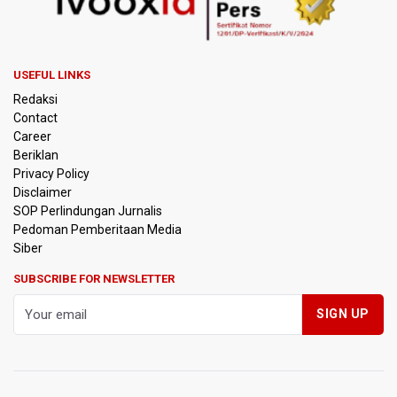
Kebakaran Landa Gedung Bapenda DKI Jakarta
PSSI Evaluasi TImnas Indonesia Setelah Gagal Tembus
USEFUL LINKS
Semifinal Piala AFF 2026
Redaksi
Contact
Timnas Indonesia Tersingkir di Piala AFF 2026 Setelah
Career
Ditahan Imbang Singapura 1-1
Beriklan
Privacy Policy
Pemerintah Matangkan Rencana Pembaruan Buku Ajar
Disclaimer
Nasional
SOP Perlindungan Jurnalis
Pedoman Pemberitaan Media
Pendakian Gunung Gede Pangrango Ditutup karena
Siber
Kebakaran Alun-alun Suryakancana
SUBSCRIBE FOR NEWSLETTER
Menkomdigi Sebut Kehadiran AI Factory Perkuat Posisi
Indonesia
Perumnas Bangun Hunian Bersubsidi dengan Konsep
TOD di Kemayoran
Bank Indonesia Sebut Cadangan Devisa Akhir Juli