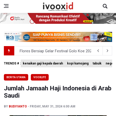
Flores Bersiap Gelar Festival Golo Koe 2026, Promosikan
Kemkomdigi Targetkan Reaktivasi IGRS Rampung 2026
TRENDS # :
kenaikan gaji kepala daerah
kopi kamojang
tabuik
negeri
Anggota DPR Minta Rencana Kenaikan Gaji Kepala Daerah
BERITA UTAMA
VOOXLIFE
BGN Wajibkan Ompreng MBG Cantumkan Batas Waktu Ko
Jumlah Jamaah Haji Indonesia di Arab
BEI Catat Pertumbuhan Investor Saham Capai 10,05 Juta
Saudi
BY
BUDIYANTO
FRIDAY, MAY 31, 2024 6:00 AM