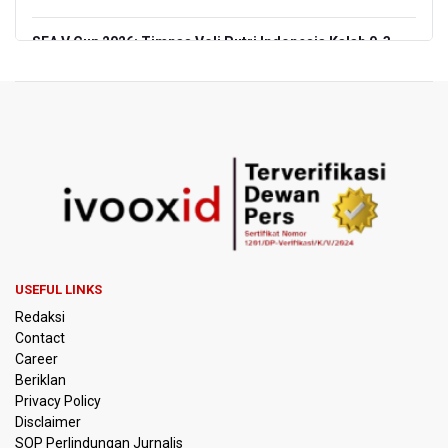
SEA V Cup 2026: Timnas Voli Putri Indonesia Kalah 0-3
Lawan Thailand
Xabi Alonso Sebut Dukungan Penggemar Chelsea
Menakjubkan di GBK, Menang Lawan AC Milan 3-0
Pakar: Pengungkapan TPPU Eks Jampidsus Febrie
Adriansyah Harus Buktikan Pidana Asal
Tim 9 Kejagung Periksa Febrie Adransayah sebagai
Tersangka dan Saksi Terkait Kasus TPPU
USEFUL LINKS
BPIP: Satu Siswa Sekolah Rakyat Jadi Calon Paskibraka
Redaksi
Nasional
Contact
Career
Kemarau Panjang, BNPB Minta Kalbar Tinjau Perda Bakar
Beriklan
Lahan
Privacy Policy
Disclaimer
Kemensos Targetkan 150 Ribu Siswa Masuk Program
SOP Perlindungan Jurnalis