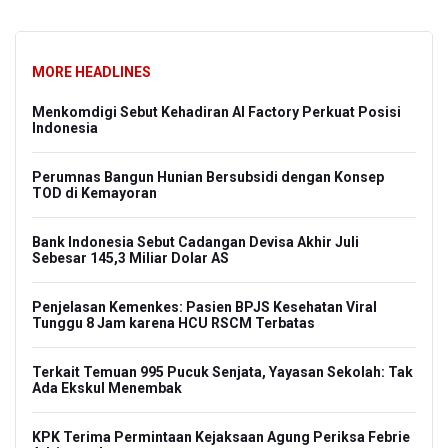
MORE HEADLINES
ok
Menkomdigi Sebut Kehadiran AI Factory Perkuat Posisi
BRI
Indonesia
hin
Perumnas Bangun Hunian Bersubsidi dengan Konsep
Kua
TOD di Kemayoran
Jak
Na
:
Bank Indonesia Sebut Cadangan Devisa Akhir Juli
Sebesar 145,3 Miliar Dolar AS
Men
Ber
Penjelasan Kemenkes: Pasien BPJS Kesehatan Viral
Tunggu 8 Jam karena HCU RSCM Terbatas
Sri
al
Terkait Temuan 995 Pucuk Senjata, Yayasan Sekolah: Tak
Per
Ada Ekskul Menembak
La
KPK Terima Permintaan Kejaksaan Agung Periksa Febrie
Dar