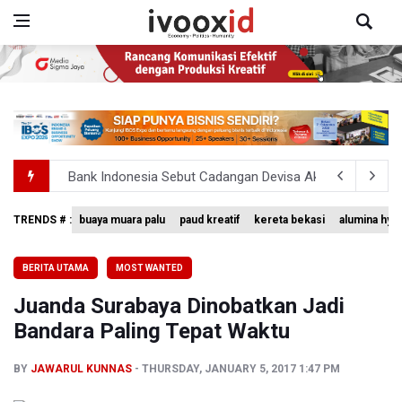
Bank Indonesia Sebut Cadangan Devisa Akhir Juli Sebesar
Penjelasan Kemenkes: Pasien BPJS Kesehatan Viral Tu
TRENDS # :
buaya muara palu
paud kreatif
kereta bekasi
alumina hyd
Terkait Temuan 995 Pucuk Senjata, Yayasan Sekolah: T
BERITA UTAMA
MOST WANTED
Menkomdigi Sebut Kehadiran AI Factory Perkuat Posisi 
Juanda Surabaya Dinobatkan Jadi
Perumnas Bangun Hunian Bersubsidi dengan Konsep TO
Bandara Paling Tepat Waktu
BY
JAWARUL KUNNAS
THURSDAY, JANUARY 5, 2017 1:47 PM