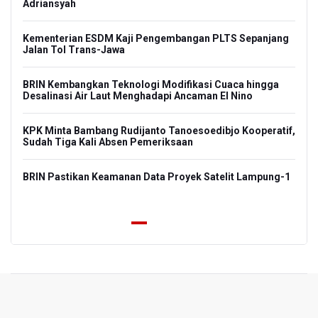
Adriansyah
Kem
Kementerian ESDM Kaji Pengembangan PLTS Sepanjang
Isl
nan
Jalan Tol Trans-Jawa
KKI
BRIN Kembangkan Teknologi Modifikasi Cuaca hingga
pa
Desalinasi Air Laut Menghadapi Ancaman El Nino
Pol
KPK Minta Bambang Rudijanto Tanoesoedibjo Kooperatif,
Lib
Sudah Tiga Kali Absen Pemeriksaan
Pol
BRIN Pastikan Keamanan Data Proyek Satelit Lampung-1
Swa
PREV
NEXT