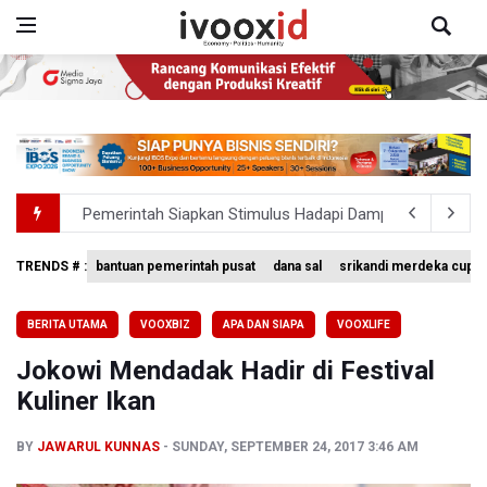
Pemerintah Siapkan Stimulus Hadapi Dampak El Nino
Pramono Kembalikan Nama Stasiun LRT Pegangsaan 2 M
TRENDS # :
bantuan pemerintah pusat
dana sal
srikandi merdeka cup 
Garuda Pertiwi dan Putri Nusantara akan Bela Indonesia 
BERITA UTAMA
VOOXBIZ
APA DAN SIAPA
VOOXLIFE
Aldila dan Janice Berlaga di Sektor Ganda WTA 1000 To
Jokowi Mendadak Hadir di Festival
Ramai di Media Sosial Soal Rehat Waktu 48 Jam Menuju 
Kuliner Ikan
BY
JAWARUL KUNNAS
SUNDAY, SEPTEMBER 24, 2017 3:46 AM