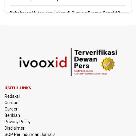
Kebakaran Hutan dan Lahan di Gunung Bromo Capai 10
Hektare
OJK Sebut IASC Terima 1.379 Laporan Kasus Penipuan
Keuangan Memanfaatkan AI
BRIN Kaji Peluang Industri Panel Surya Generasi Baru
Dikembangkan di Indonesia
BKSDA Riau Sebut Seekor Gajah Binaan PLG Minas Mati
Akibat Komplikasi Infeksi
USEFUL LINKS
Korlantas Polri dan Jasa Marga Bahas Zero ODOL hingga
Redaksi
Integrasi Teknologi Tol Jelang Libur Nataru
Contact
Career
Amnesty International Kecam Penggusuran Paksa Petani
Beriklan
di Luwu Timur, Desak Hentikan Kekerasan terhadap
Warga Berdalih PSN
Privacy Policy
Disclaimer
SOP Perlindungan Jurnalis