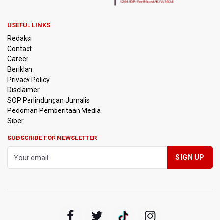
Amnesty International Desak Hentikan Sementara dan
USEFUL LINKS
Evaluasi Program MBG Usai Rentetan Dugaan Keracunan
Redaksi
Massal
Contact
Career
Harga Telur dan Daging Ayam Masih Tertekan,
Beriklan
Pemerintah Diminta Lindungi Peternak Kecil
Privacy Policy
Disclaimer
Tak Mampu Bayar Gaji ASN, Ratusan Pemda Dapat
SOP Perlindungan Jurnalis
Suntikan Dana Rp20,5 Triliun dari Pusat
Pedoman Pemberitaan Media
Siber
DPR Pastikan Tak Ada Surpres Pergantian Kapolri
SUBSCRIBE FOR NEWSLETTER
Pemerintah Tambah Penempatan Dana SAL di Himbara
OJK Wajibkan Pindar Serahkan Data Transaksi
Pendanaan
Garuda Pertiwi dan Putri Nusantara akan Bela Indonesia
di Srikandi Merdeka Cup 2026