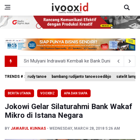
Persebaya Juara Piala Presiden 2026, Menang Adu Pinal
Dari Literasi Teks ke Literasi Multimodal
TRENDS # :
rudy tanoe
bambang rudijanto tanoesoedibjo
satelit lampu
Kuasa Hukum Klaim 995 Airsoft Gun di Sekolah Swasta Ja
BERITA UTAMA
VOOXBIZ
APA DAN SIAPA
Menperin Sebut Insentif Kendaraan Listrik untuk Produk 
Jokowi Gelar Silaturahmi Bank Wakaf
Sri Mulyani Indrawati Kembali ke Bank Dunia
Mikro di Istana Negara
BY
JAWARUL KUNNAS
WEDNESDAY, MARCH 28, 2018 5:26 AM