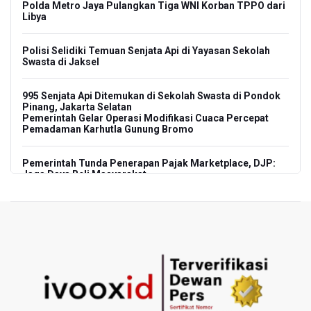
Polda Metro Jaya Pulangkan Tiga WNI Korban TPPO dari
Libya
Polisi Selidiki Temuan Senjata Api di Yayasan Sekolah
Swasta di Jaksel
995 Senjata Api Ditemukan di Sekolah Swasta di Pondok
Pinang, Jakarta Selatan
Pemerintah Gelar Operasi Modifikasi Cuaca Percepat
Pemadaman Karhutla Gunung Bromo
Pemerintah Tunda Penerapan Pajak Marketplace, DJP:
Jaga Daya Beli Masyarakat
Kemenkeu Ambil Alih 60 Persen Saham KCIC
Anggota Komisi III DPR Usulkan Mekanisme Pra Judicial
dalam RUU Perampasan Aset
KPK Sebut Pejabat Kemenhut Diduga Menerima 12.500
Dolar Singapura dari Bupati Kuantan Singingi Nonaktif
Suhardiman Amby