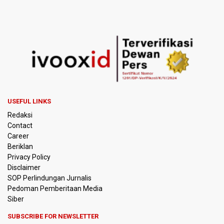
BRIN Sebut Teknologi ANG Berpotensi Hemat Subsidi LPG
hingga Rp26 triliun
Kuasa Hukum Klaim 995 Airsoft Gun di Sekolah Swasta
Jaksel Berizin, Bantah Kepemilikan Senjata Api dan
Narkoba
Menperin Sebut Insentif Kendaraan Listrik untuk Produk
Bernilai Tambah Tinggi
USEFUL LINKS
Sri Mulyani Indrawati Kembali ke Bank Dunia
Redaksi
Contact
Persebaya Juara Piala Presiden 2026, Menang Adu Pinalti
Career
Lawan Persib Bandung
Beriklan
Privacy Policy
Dari Literasi Teks ke Literasi Multimodal
Disclaimer
SOP Perlindungan Jurnalis
Pedoman Pemberitaan Media
Kemenag Terbitkan 40 Buku Digital Pendidikan Agama
Islam, Dapat Diunduh Gratis
Siber
SUBSCRIBE FOR NEWSLETTER
KKI Sebut Ada 10 Nakes Diduga Beri Komentar Nirempati