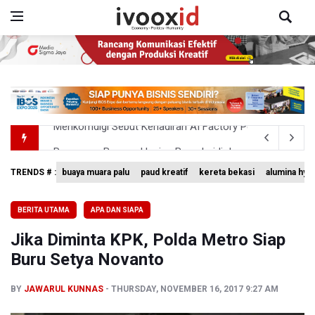
Perumnas Bangun Hunian Bersubsidi dengan Konsep TO
Bank Indonesia Sebut Cadangan Devisa Akhir Juli Sebesar
TRENDS # :
buaya muara palu
paud kreatif
kereta bekasi
alumina hyd
Pemerintah Matangkan Rencana Pembaruan Buku Ajar N
BERITA UTAMA
APA DAN SIAPA
Pendakian Gunung Gede Pangrango Ditutup karena Keba
Jika Diminta KPK, Polda Metro Siap
Menkomdigi Sebut Kehadiran AI Factory Perkuat Posisi 
Buru Setya Novanto
BY
JAWARUL KUNNAS
THURSDAY, NOVEMBER 16, 2017 9:27 AM