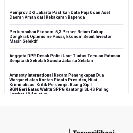
Pemprov DKI Jakarta Pastikan Data Pajak dan Aset
Daerah Aman dari Kebakaran Bapenda
Pertumbuhan Ekonomi 5,3 Persen Belum Cukup
Dongkrak Optimisme Pasar, Ekonom Sebut Investor
Masih Selektif
Anggota DPR Desak Polisi Usut Tuntas Temuan Ratusan
Senjata di Sekolah Swasta Jakarta Selatan
Amnesty International Kecam Penangkapan Dua
Warganet atas Konten Pidato Presiden, Nilai
Kriminalisasi Kritik Persempit Ruang Sipil
BGN Beri Batas Waktu SPPG Kantongi SLHS Paling
Lambat 10 Agustus
Febrie Adriansyah Dicecar Puluhan Pertanyaan Saat
Diperiksa di Kejagung Sebagai Tersangka
BGN Proses Pemberhentian Tidak Hormat 66 Kepala
SPPG, Sudaryono: Tidak Ada Toleransi bagi Pelanggaran