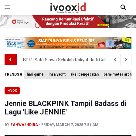
BPIP: Satu Siswa Sekolah Rakyat Jadi Calon Paskibraka 
BNPB Minta Pemprov Kalimantan Barat Tinjau Kembali
TRENDS # :
hari game
insa yacht
aksi pengecatan
para-meter archer
Xabi Alonso Sebut Dukungan Penggemar Chelsea Menakj
K-VOX
Pakar: Pengungkapan TPPU Eks Jampidsus Febrie Adrian
Jennie BLACKPINK Tampil Badass di
Tim 9 Kejagung Periksa Febrie Adransayah sebagai Ters
Lagu 'Like JENNIE'
BY
ZAHWA INDIRA
FRIDAY, MARCH 7, 2025 7:51 AM