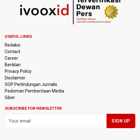
Disiplin
SEA V Cup 2026: Timnas Voli Putri Indonesia Menang
Lawan Vietnam 3-2
USEFUL LINKS
Kebakaran Landa Gedung Bapenda DKI Jakarta
Redaksi
Contact
PSSI Evaluasi TImnas Indonesia Setelah Gagal Tembus
Career
Semifinal Piala AFF 2026
Beriklan
Privacy Policy
Timnas Indonesia Tersingkir di Piala AFF 2026 Setelah
Disclaimer
Ditahan Imbang Singapura 1-1
SOP Perlindungan Jurnalis
Pedoman Pemberitaan Media
Pemerintah Matangkan Rencana Pembaruan Buku Ajar
Siber
Nasional
SUBSCRIBE FOR NEWSLETTER
Pendakian Gunung Gede Pangrango Ditutup karena
Kebakaran Alun-alun Suryakancana
Menkomdigi Sebut Kehadiran AI Factory Perkuat Posisi