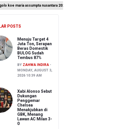
l golo koe maria assumpta nusantara 2026
unami di Bali
pot Brong
LAR POSTS
Nasional
Menuju Target 4
Juta Ton, Serapan
Beras Domestik
BULOG Sudah
Tembus 87%
BY
ZAHWA INDIRA
MONDAY, AUGUST 3,
2026 10:39 AM
Xabi Alonso Sebut
Dukungan
Penggemar
Chelsea
Menakjubkan di
GBK, Menang
Lawan AC Milan 3-
0