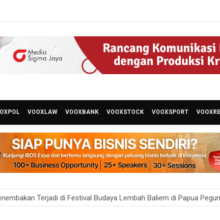
OXPOL
VOOXLAW
VOOXBANK
VOOXSTOCK
VOOXSPORT
VOOXR
enembakan Terjadi di Festival Budaya Lembah Baliem di Papua Pegu
 Hutan dan Lahan Terjadi di Sejumlah Wilayah di Sumatra, Kalimanta