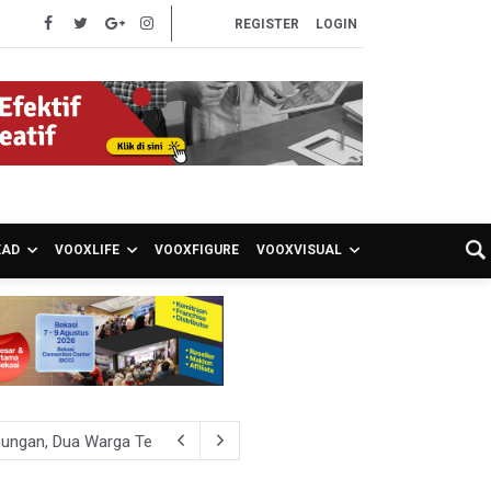
REGISTER
LOGIN
EAD
VOOXLIFE
VOOXFIGURE
VOOXVISUAL
nungan, Dua Warga Terluka
n, dan Pulau Jawa