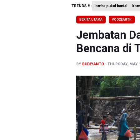
TRENDS # :
lomba pukul bantal
kon
TNI Gelar
Pemprov J
BERITA UTAMA
VOOXEARTH
BPS Sebut
Jembatan Da
Bencana di 
BY
BUDIYANTO
THURSDAY, MAY 1
Previous