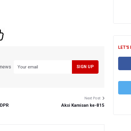
LET'S
y news
FA
Next Post
T
 DPR
Aksi Kamisan ke-815