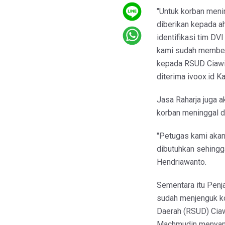
"Untuk korban meni
diberikan kepada a
identifikasi tim DV
kami sudah memberi
kepada RSUD Ciawi,
diterima ivoox.id K
Jasa Raharja juga 
korban meninggal d
"Petugas kami aka
dibutuhkan sehingga
Hendriawanto.
Sementara itu Penj
sudah menjenguk k
Daerah (RSUD) Ciaw
Machmudin menyamp