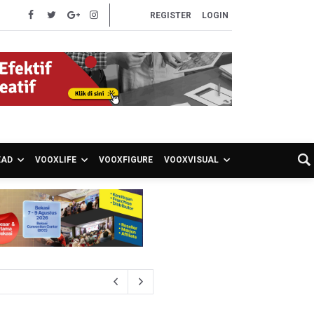
REGISTER
LOGIN
EAD
VOOXLIFE
VOOXFIGURE
VOOXVISUAL
ng