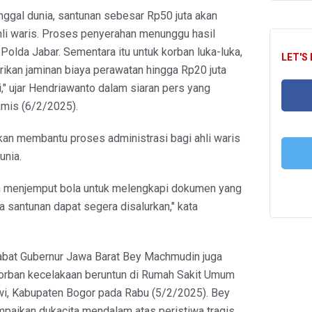
nggal dunia, santunan sebesar Rp50 juta akan
hli waris. Proses penyerahan menunggu hasil
I Polda Jabar. Sementara itu untuk korban luka-luka,
LET'S
kan jaminan biaya perawatan hingga Rp20 juta
" ujar Hendriawanto dalam siaran pers yang
amis (6/2/2025).
FA
akan membantu proses administrasi bagi ahli waris
unia.
n menjemput bola untuk melengkapi dokumen yang
T
 santunan dapat segera disalurkan," kata
abat Gubernur Jawa Barat Bey Machmudin juga
orban kecelakaan beruntun di Rumah Sakit Umum
i, Kabupaten Bogor pada Rabu (5/2/2025). Bey
aikan dukacita mendalam atas peristiwa tragis