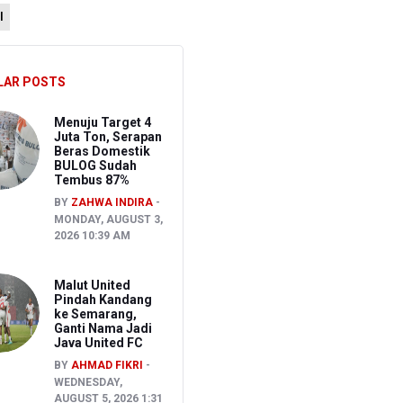
l
 Kepemilikan Senjata Api dan Narkoba
i
LAR POSTS
Menuju Target 4
Juta Ton, Serapan
Beras Domestik
BULOG Sudah
Tembus 87%
BY
ZAHWA INDIRA
MONDAY, AUGUST 3,
2026 10:39 AM
Malut United
Pindah Kandang
ke Semarang,
Ganti Nama Jadi
Java United FC
BY
AHMAD FIKRI
WEDNESDAY,
AUGUST 5, 2026 1:31