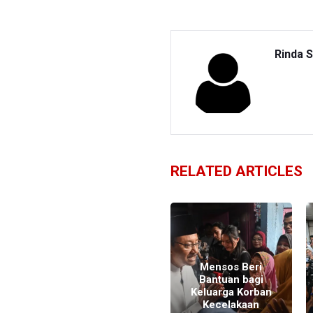
Rinda S
RELATED ARTICLES
Sopir Truk Maut
Kecelakaan di
Gerbang Tol
Ciawi Alami
Mensos Beri
Cedera Otak,
Bantuan bagi
Identitas Dua
Keluarga Korban
Korban Masih
Kecelakaan