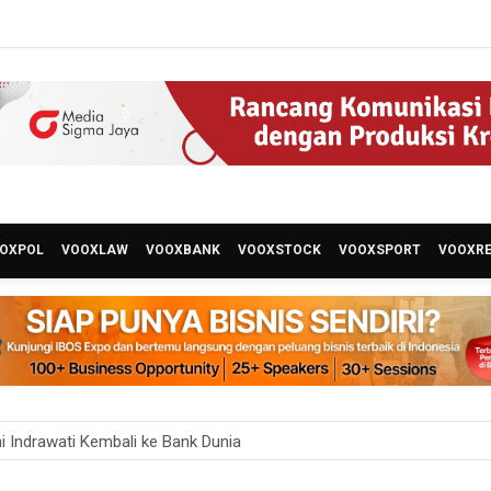
OXPOL
VOOXLAW
VOOXBANK
VOOXSTOCK
VOOXSPORT
VOOXR
ni Indrawati Kembali ke Bank Dunia
 Juara Piala Presiden 2026, Menang Adu Pinalti Lawan Persib Bandu