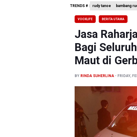
BRIN Sebu
TRENDS # :
rudy tanoe
bambang rud
Kuasa Huk
VOOXLIFE
BERITA UTAMA
Menperin 
Jasa Raharj
Bagi Seluru
Maut di Gerb
BY
RINDA SUHERLINA
FRIDAY, F