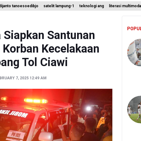
t Teknologi ANG Berpotensi Hemat Subsidi LPG hingga Rp26 triliun
ijanto tanoesoedibjo
satelit lampung-1
teknologi ang
literasi multimoda
um Klaim 995 Airsoft Gun di Sekolah Swasta Jaksel Berizin, Bantah
Sebut Insentif Kendaraan Listrik untuk Produk Bernilai Tambah Tingg
POPU
a Siapkan Santunan
h Korban Kecelakaan
ang Tol Ciawi
EBRUARY 7, 2025 12:49 AM