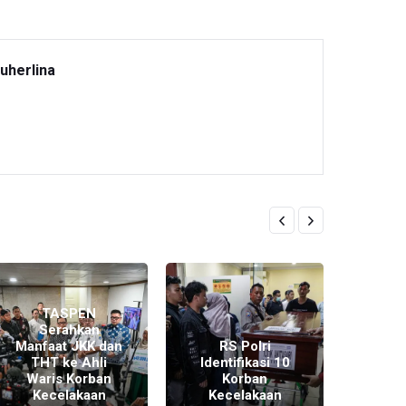
uherlina
TASPEN
Serahkan
Manfaat JKK dan
RS Polri
THT ke Ahli
Identifikasi 10
K
Waris Korban
Korban
Kec
Kecelakaan
Kecelakaan
Kere