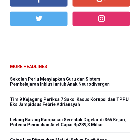
MORE HEADLINES
us
Sekolah Perlu Menyiapkan Guru dan Sistem
Gub
Pembelajaran Inklusi untuk Anak Neurodivergen
Gen
Tim 9 Kejagung Periksa 7 Saksi Kasus Korupsi dan TPPU
Lan
a
Eks Jampidsus Febrie Adriansyah
10
rah
Lelang Barang Rampasan Serentak Digelar di 365 Kejari,
TN
Potensi Pemulihan Aset Capai Rp289,3 Miliar
Lah