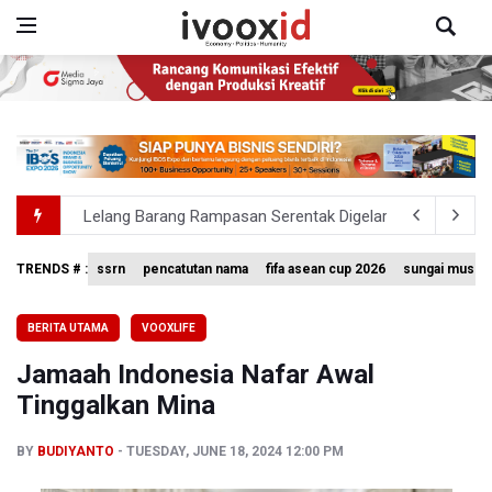
Lelang Barang Rampasan Serentak Digelar di 365 Kejari, 
Gajah Liar Ditemukan Mati di Kebun Sawit Aceh, Kemen
TRENDS # :
ssrn
pencatutan nama
fifa asean cup 2026
sungai musi
Menhut Sebut Satgas Inovasi Pembiayaan Taman Nasiona
Sekolah Perlu Menyiapkan Guru dan Sistem Pembelajaran
BERITA UTAMA
VOOXLIFE
Tim 9 Kejagung Periksa 7 Saksi Kasus Korupsi dan TPPU
Jamaah Indonesia Nafar Awal
Tinggalkan Mina
BY
BUDIYANTO
TUESDAY, JUNE 18, 2024 12:00 PM