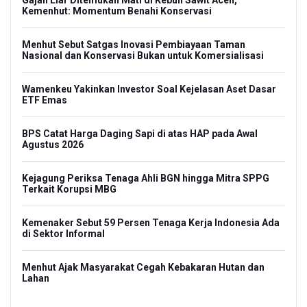
Gajah Liar Ditemukan Mati di Kebun Sawit Aceh,
Bas
Kemenhut: Momentum Benahi Konservasi
Sen
ta
Menhut Sebut Satgas Inovasi Pembiayaan Taman
Tim
Nasional dan Konservasi Bukan untuk Komersialisasi
dal
kan
Wamenkeu Yakinkan Investor Soal Kejelasan Aset Dasar
PSS
ETF Emas
Ind
6
BPS Catat Harga Daging Sapi di atas HAP pada Awal
Tim
Agustus 2026
Chi
Kejagung Periksa Tenaga Ahli BGN hingga Mitra SPPG
Sa
Terkait Korupsi MBG
s
Tra
Kemenaker Sebut 59 Persen Tenaga Kerja Indonesia Ada
Kep
di Sektor Informal
Me
Menhut Ajak Masyarakat Cegah Kebakaran Hutan dan
Hu
Lahan