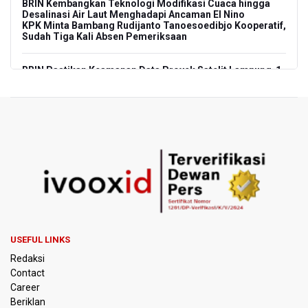
BRIN Kembangkan Teknologi Modifikasi Cuaca hingga
Desalinasi Air Laut Menghadapi Ancaman El Nino
KPK Minta Bambang Rudijanto Tanoesoedibjo Kooperatif,
Sudah Tiga Kali Absen Pemeriksaan
BRIN Pastikan Keamanan Data Proyek Satelit Lampung-1
BRIN Sebut Teknologi ANG Berpotensi Hemat Subsidi LPG
hingga Rp26 triliun
Kuasa Hukum Klaim 995 Airsoft Gun di Sekolah Swasta
Jaksel Berizin, Bantah Kepemilikan Senjata Api dan
Narkoba
Menperin Sebut Insentif Kendaraan Listrik untuk Produk
Bernilai Tambah Tinggi
USEFUL LINKS
Sri Mulyani Indrawati Kembali ke Bank Dunia
Redaksi
Contact
Persebaya Juara Piala Presiden 2026, Menang Adu Pinalti
Career
Lawan Persib Bandung
Beriklan