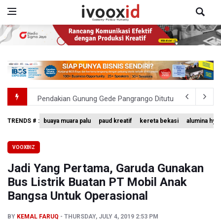
Pendakian Gunung Gede Pangrango Ditutup karena Keba
Menkomdigi Sebut Kehadiran AI Factory Perkuat Posisi 
TRENDS # :
buaya muara palu
paud kreatif
kereta bekasi
alumina hyd
Perumnas Bangun Hunian Bersubsidi dengan Konsep TO
VOOXBIZ
Bank Indonesia Sebut Cadangan Devisa Akhir Juli Sebesar
Jadi Yang Pertama, Garuda Gunakan
Pemerintah Matangkan Rencana Pembaruan Buku Ajar N
Bus Listrik Buatan PT Mobil Anak
Bangsa Untuk Operasional
BY
KEMAL FARUQ
THURSDAY, JULY 4, 2019 2:53 PM