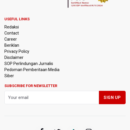
Jaksel Berizin, Bantah Kepemilikan Senjata Api dan
Narkoba
USEFUL LINKS
Menperin Sebut Insentif Kendaraan Listrik untuk Produk
Redaksi
Bernilai Tambah Tinggi
Contact
Career
Sri Mulyani Indrawati Kembali ke Bank Dunia
Beriklan
Privacy Policy
Persebaya Juara Piala Presiden 2026, Menang Adu Pinalti
Disclaimer
Lawan Persib Bandung
SOP Perlindungan Jurnalis
Pedoman Pemberitaan Media
Dari Literasi Teks ke Literasi Multimodal
Siber
SUBSCRIBE FOR NEWSLETTER
Kemenag Terbitkan 40 Buku Digital Pendidikan Agama
Islam, Dapat Diunduh Gratis
KKI Sebut Ada 10 Nakes Diduga Beri Komentar Nirempati
pada Unggahan Pasien BPJS Kesehatan
Polda Metro Jaya Pulangkan Tiga WNI Korban TPPO dari
Libya