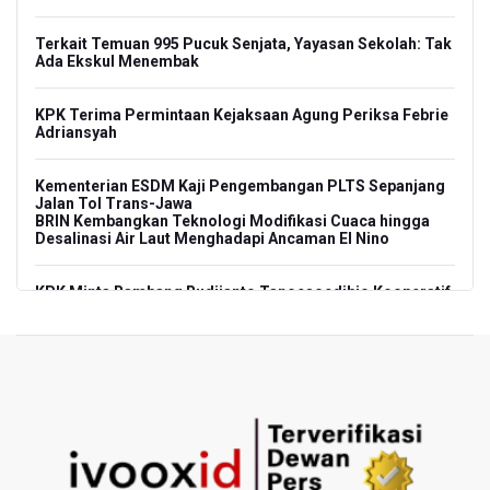
Terkait Temuan 995 Pucuk Senjata, Yayasan Sekolah: Tak
Ada Ekskul Menembak
KPK Terima Permintaan Kejaksaan Agung Periksa Febrie
Adriansyah
Kementerian ESDM Kaji Pengembangan PLTS Sepanjang
Jalan Tol Trans-Jawa
BRIN Kembangkan Teknologi Modifikasi Cuaca hingga
Desalinasi Air Laut Menghadapi Ancaman El Nino
KPK Minta Bambang Rudijanto Tanoesoedibjo Kooperatif,
Sudah Tiga Kali Absen Pemeriksaan
BRIN Pastikan Keamanan Data Proyek Satelit Lampung-1
BRIN Sebut Teknologi ANG Berpotensi Hemat Subsidi LPG
hingga Rp26 triliun
Kuasa Hukum Klaim 995 Airsoft Gun di Sekolah Swasta