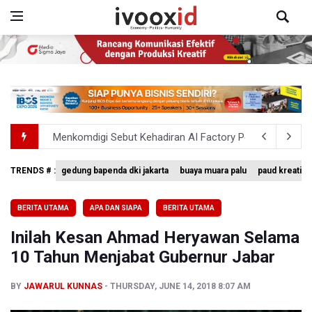
Menkomdigi Sebut Kehadiran AI Factory Perkuat Posisi 
Perumnas Bangun Hunian Bersubsidi dengan Konsep TO
TRENDS # :
gedung bapenda dki jakarta
buaya muara palu
paud kreatif
Timnas Indonesia Tersingkir di Piala AFF 2026 Setalah D
BERITA UTAMA
APA DAN SIAPA
BERITA UTAMA
Pemerintah Matangkan Rencana Pembaruan Buku Ajar N
Inilah Kesan Ahmad Heryawan Selama
Pendakian Gunung Gede Pangrango Ditutup karena Keba
10 Tahun Menjabat Gubernur Jabar
BY
JAWARUL KUNNAS
THURSDAY, JUNE 14, 2018 8:07 AM