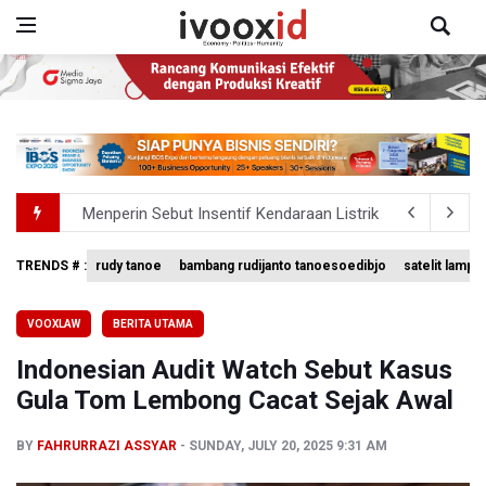
Menperin Sebut Insentif Kendaraan Listrik untuk Produk 
Sri Mulyani Indrawati Kembali ke Bank Dunia
TRENDS # :
rudy tanoe
bambang rudijanto tanoesoedibjo
satelit lampu
BRIN Pastikan Keamanan Data Proyek Satelit Lampung-
VOOXLAW
BERITA UTAMA
BRIN Sebut Teknologi ANG Berpotensi Hemat Subsidi LPG 
Indonesian Audit Watch Sebut Kasus
Kuasa Hukum Klaim 995 Airsoft Gun di Sekolah Swasta Ja
Gula Tom Lembong Cacat Sejak Awal
BY
FAHRURRAZI ASSYAR
SUNDAY, JULY 20, 2025 9:31 AM