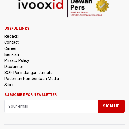
Kemenkeu Ambil Alih 60 Persen Saham KCIC
Anggota Komisi III DPR Usulkan Mekanisme Pra Judicial
dalam RUU Perampasan Aset
USEFUL LINKS
Redaksi
KPK Sebut Pejabat Kemenhut Diduga Menerima 12.500
Dolar Singapura dari Bupati Kuantan Singingi Nonaktif
Contact
Suhardiman Amby
Career
Beriklan
Amnesty International Desak Hentikan Sementara dan
Privacy Policy
Evaluasi Program MBG Usai Rentetan Dugaan Keracunan
Disclaimer
Massal
SOP Perlindungan Jurnalis
Pedoman Pemberitaan Media
Harga Telur dan Daging Ayam Masih Tertekan,
Siber
Pemerintah Diminta Lindungi Peternak Kecil
SUBSCRIBE FOR NEWSLETTER
Tak Mampu Bayar Gaji ASN, Ratusan Pemda Dapat
Suntikan Dana Rp20,5 Triliun dari Pusat
DPR Pastikan Tak Ada Surpres Pergantian Kapolri
Pemerintah Tambah Penempatan Dana SAL di Himbara