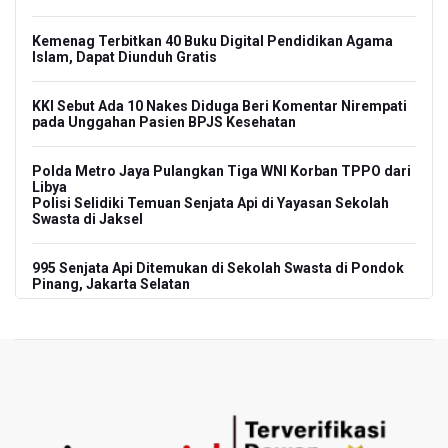
Kemenag Terbitkan 40 Buku Digital Pendidikan Agama
Islam, Dapat Diunduh Gratis
KKI Sebut Ada 10 Nakes Diduga Beri Komentar Nirempati
pada Unggahan Pasien BPJS Kesehatan
Polda Metro Jaya Pulangkan Tiga WNI Korban TPPO dari
Libya
Polisi Selidiki Temuan Senjata Api di Yayasan Sekolah
Swasta di Jaksel
995 Senjata Api Ditemukan di Sekolah Swasta di Pondok
Pinang, Jakarta Selatan
Pemerintah Gelar Operasi Modifikasi Cuaca Percepat
Pemadaman Karhutla Gunung Bromo
Pemerintah Tunda Penerapan Pajak Marketplace, DJP:
Jaga Daya Beli Masyarakat