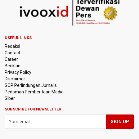
SEA V Cup 2026: Timnas Voli Putri Indonesia Menang
Lawan Vietnam 3-2
Kebakaran Landa Gedung Bapenda DKI Jakarta
PSSI Evaluasi TImnas Indonesia Setelah Gagal Tembus
USEFUL LINKS
Semifinal Piala AFF 2026
Redaksi
Contact
Timnas Indonesia Tersingkir di Piala AFF 2026 Setelah
Career
Ditahan Imbang Singapura 1-1
Beriklan
Privacy Policy
Pemerintah Matangkan Rencana Pembaruan Buku Ajar
Disclaimer
Nasional
SOP Perlindungan Jurnalis
Pedoman Pemberitaan Media
Pendakian Gunung Gede Pangrango Ditutup karena
Siber
Kebakaran Alun-alun Suryakancana
SUBSCRIBE FOR NEWSLETTER
Menkomdigi Sebut Kehadiran AI Factory Perkuat Posisi
Indonesia
Perumnas Bangun Hunian Bersubsidi dengan Konsep