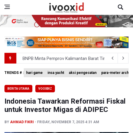
BNPB Minta Pemprov Kalimantan Barat Tinjau Kembali
Kemensos Targetkan 150 Ribu Siswa Masuk Program Se
TRENDS # :
hari game
insa yacht
aksi pengecatan
para-meter archer
Pakar: Pengungkapan TPPU Eks Jampidsus Febrie Adrian
BERITA UTAMA
VOOXBIZ
Tim 9 Kejagung Periksa Febrie Adransayah sebagai Ters
Indonesia Tawarkan Reformasi Fiskal
BPIP: Satu Siswa Sekolah Rakyat Jadi Calon Paskibraka 
untuk Investor Migas di ADIPEC
BY
AHMAD FIKRI
FRIDAY, NOVEMBER 7, 2025 4:31 AM