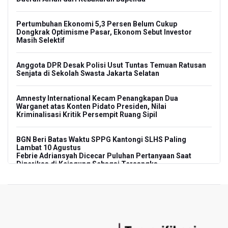
Pertumbuhan Ekonomi 5,3 Persen Belum Cukup
Dongkrak Optimisme Pasar, Ekonom Sebut Investor
Masih Selektif
Anggota DPR Desak Polisi Usut Tuntas Temuan Ratusan
Senjata di Sekolah Swasta Jakarta Selatan
Amnesty International Kecam Penangkapan Dua
Warganet atas Konten Pidato Presiden, Nilai
Kriminalisasi Kritik Persempit Ruang Sipil
BGN Beri Batas Waktu SPPG Kantongi SLHS Paling
Lambat 10 Agustus
Febrie Adriansyah Dicecar Puluhan Pertanyaan Saat
Diperiksa di Kejagung Sebagai Tersangka
BGN Proses Pemberhentian Tidak Hormat 66 Kepala
SPPG, Sudaryono: Tidak Ada Toleransi bagi Pelanggaran
Disiplin