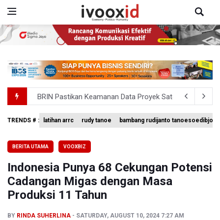
BRIN Pastikan Keamanan Data Proyek Satelit Lampung-
BRIN Sebut Teknologi ANG Berpotensi Hemat Subsidi LPG 
TRENDS # :
latihan arrc
rudy tanoe
bambang rudijanto tanoesoedibjo
Kementerian ESDM Kaji Pengembangan PLTS Sepanjang 
BERITA UTAMA
VOOXBIZ
BRIN Kembangkan Teknologi Modifikasi Cuaca hingga De
Indonesia Punya 68 Cekungan Potensi
KPK Minta Bambang Rudijanto Tanoesoedibjo Kooperatif
Cadangan Migas dengan Masa
Produksi 11 Tahun
BY
RINDA SUHERLINA
SATURDAY, AUGUST 10, 2024 7:27 AM