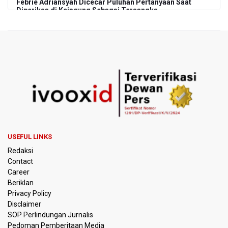
Febrie Adriansyah Dicecar Puluhan Pertanyaan Saat
Diperiksa di Kejagung Sebagai Tersangka
BGN Proses Pemberhentian Tidak Hormat 66 Kepala
SPPG, Sudaryono: Tidak Ada Toleransi bagi Pelanggaran
Disiplin
SEA V Cup 2026: Timnas Voli Putri Indonesia Menang
Lawan Vietnam 3-2
Kebakaran Landa Gedung Bapenda DKI Jakarta
PSSI Evaluasi TImnas Indonesia Setelah Gagal Tembus
USEFUL LINKS
Semifinal Piala AFF 2026
Redaksi
Contact
Timnas Indonesia Tersingkir di Piala AFF 2026 Setelah
Career
Ditahan Imbang Singapura 1-1
Beriklan
Privacy Policy
Pemerintah Matangkan Rencana Pembaruan Buku Ajar
Disclaimer
Nasional
SOP Perlindungan Jurnalis
Pedoman Pemberitaan Media