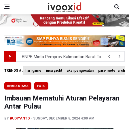
BNPB Minta Pemprov Kalimantan Barat Tinjau Kembali
Kemensos Targetkan 150 Ribu Siswa Masuk Program Se
TRENDS # :
hari game
insa yacht
aksi pengecatan
para-meter archer
Pakar: Pengungkapan TPPU Eks Jampidsus Febrie Adrian
BERITA UTAMA
FOTO
Tim 9 Kejagung Periksa Febrie Adransayah sebagai Ters
Imbauan Mematuhi Aturan Pelayaran
BPIP: Satu Siswa Sekolah Rakyat Jadi Calon Paskibraka 
Antar Pulau
BY
BUDIYANTO
SUNDAY, DECEMBER 8, 2024 4:00 AM