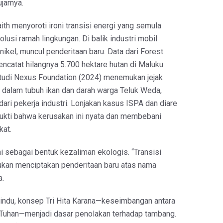
ujarnya.
aith menyoroti ironi transisi energi yang semula
olusi ramah lingkungan. Di balik industri mobil
 nikel, muncul penderitaan baru. Data dari Forest
ncatat hilangnya 5.700 hektare hutan di Maluku
Studi Nexus Foundation (2024) menemukan jejak
k dalam tubuh ikan dan darah warga Teluk Weda,
 dari pekerja industri. Lonjakan kasus ISPA dan diare
ukti bahwa kerusakan ini nyata dan membebani
kat.
i sebagai bentuk kezaliman ekologis. “Transisi
bukan menciptakan penderitaan baru atas nama
a.
indu, konsep Tri Hita Karana—keseimbangan antara
 Tuhan—menjadi dasar penolakan terhadap tambang.