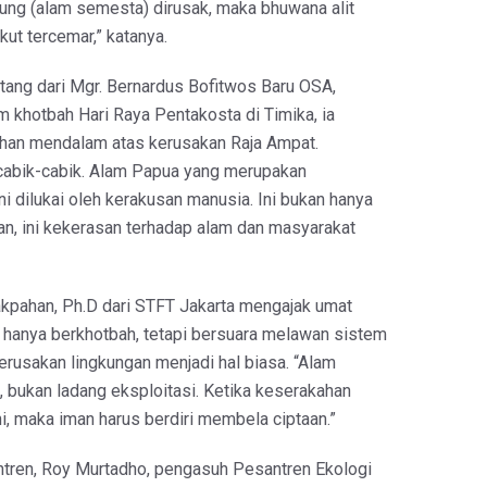
ung (alam semesta) dirusak, maka bhuwana alit
kut tercemar,” katanya.
ang dari Mgr. Bernardus Bofitwos Baru OSA,
m khotbah Hari Raya Pentakosta di Timika, ia
han mendalam atas kerusakan Raja Ampat.
cabik-cabik. Alam Papua yang merupakan
i dilukai oleh kerakusan manusia. Ini bukan hanya
an, ini kekerasan terhadap alam dan masyarakat
Pakpahan, Ph.D dari STFT Jakarta mengajak umat
k hanya berkhotbah, tetapi bersuara melawan sistem
rusakan lingkungan menjadi hal biasa. “Alam
n, bukan ladang eksploitasi. Ketika keserakahan
i, maka iman harus berdiri membela ciptaan.”
ntren, Roy Murtadho, pengasuh Pesantren Ekologi