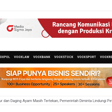
OXPOL
VOOXLAW
VOOXBANK
VOOXSTOCK
VOOXSPORT
VOOXR
ur dan Daging Ayam Masih Tertekan, Pemerintah Diminta Lindungi Pet
Ini Ternyata Beratnya Gak Sampai 300 Gram, Tapi Sering Dibeli Online