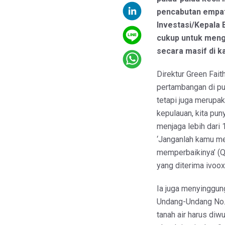
pencabutan empat
Investasi/Kepala 
cukup untuk mengh
secara masif di 
Direktur Green Fai
pertambangan di pu
tetapi juga merupak
kepulauan, kita pun
menjaga lebih dari 1
‘Janganlah kamu me
memperbaikinya’ (QS
yang diterima ivoo
Ia juga menyinggun
Undang-Undang No. 
tanah air harus diw