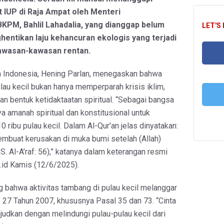
 IUP di Raja Ampat oleh Menteri
BKPM, Bahlil Lahadalia, yang dianggap belum
LET'S
entikan laju kehancuran ekologis yang terjadi
kawasan-kawasan rentan.
th Indonesia, Hening Parlan, menegaskan bahwa
FA
lau kecil bukan hanya memperparah krisis iklim,
an bentuk ketidaktaatan spiritual. “Sebagai bangsa
ya amanah spiritual dan konstitusional untuk
T
0 ribu pulau kecil. Dalam Al-Qur’an jelas dinyatakan:
mbuat kerusakan di muka bumi setelah (Allah)
. Al-A’raf: 56),” katanya dalam keterangan resmi
x.id Kamis (12/6/2025).
g bahwa aktivitas tambang di pulau kecil melanggar
27 Tahun 2007, khususnya Pasal 35 dan 73. “Cinta
ujudkan dengan melindungi pulau-pulau kecil dari