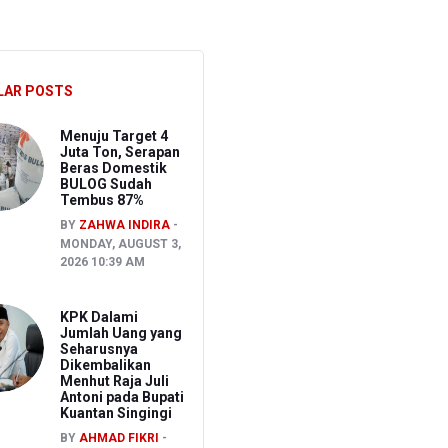
an Aset
pati Kuantan Singingi Nonaktif Suhardiman Amby
LAR POSTS
 Usai Rentetan Dugaan Keracunan Massal
Menuju Target 4
Juta Ton, Serapan
Beras Domestik
BULOG Sudah
Tembus 87%
BY
ZAHWA INDIRA
MONDAY, AUGUST 3,
2026 10:39 AM
KPK Dalami
Jumlah Uang yang
Seharusnya
Dikembalikan
Menhut Raja Juli
Antoni pada Bupati
Kuantan Singingi
BY
AHMAD FIKRI