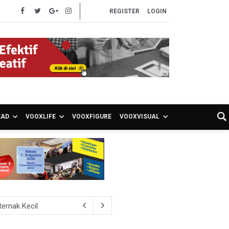
REGISTER
LOGIN
EAD
VOOXLIFE
VOOXFIGURE
VOOXVISUAL
ernak Kecil
, Ongkir Bisa Lebih Hemat