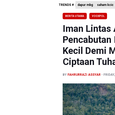
TRENDS # :
dapur mbg
saham kcic
Anggota K
KPK Sebut
BERITA UTAMA
VOOXPOL
Amnesty I
Iman Lintas
Pencabutan 
Kecil Demi 
Ciptaan Tuh
BY
FAHRURRAZI ASSYAR
FRIDAY,