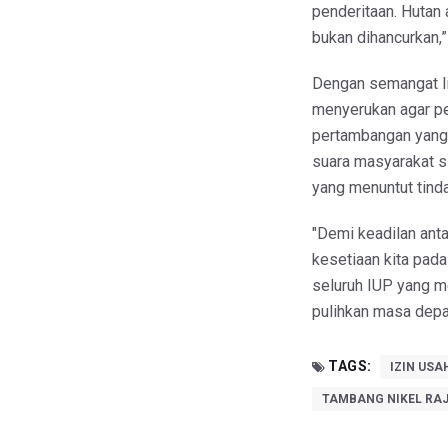
penderitaan. Hutan 
bukan dihancurkan,”
Dengan semangat li
menyerukan agar p
pertambangan yang 
suara masyarakat si
yang menuntut tinda
"Demi keadilan anta
kesetiaan kita pada
seluruh IUP yang me
pulihkan masa depan
TAGS:
IZIN USA
TAMBANG NIKEL RA