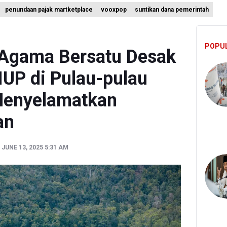
penundaan pajak martketplace
vooxpop
suntikan dana pemerintah
omisi III DPR Usulkan Mekanisme Pra Judicial dalam RUU Perampas
 Pejabat Kemenhut Diduga Menerima 12.500 Dolar Singapura dari Bu
POPU
nternational Desak Hentikan Sementara dan Evaluasi Program MBG
 Agama Bersatu Desak
IUP di Pulau-pulau
Menyelamatkan
an
 JUNE 13, 2025 5:31 AM