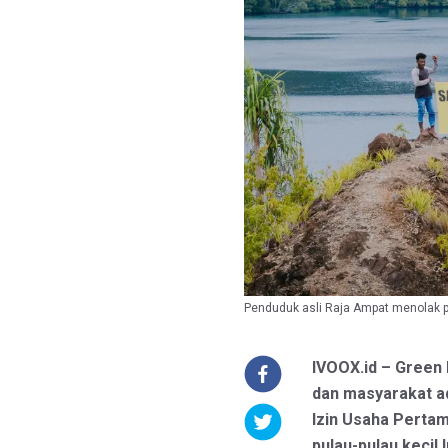
Penduduk asli Raja Ampat menolak p
IVOOX.id – Green
dan masyarakat a
Izin Usaha Perta
pulau-pulau kecil