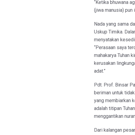
“Ketika bhuwana ag
(jiwa manusia) pun i
Nada yang sama dat
Uskup Timika. Dala
menyatakan kesedi
“Perasaan saya ter
mahakarya Tuhan kin
kerusakan lingkung
adat.”
Pdt. Prof. Binsar 
beriman untuk tida
yang membiarkan ke
adalah titipan Tuha
menggantikan nuran
Dari kalangan pesa