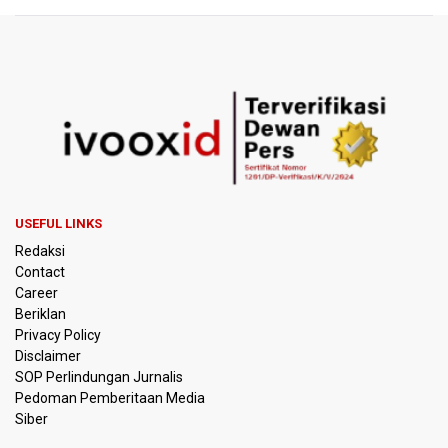
BRIN Kaji Peluang Industri Panel Surya Generasi Baru
Dikembangkan di Indonesia
BKSDA Riau Sebut Seekor Gajah Binaan PLG Minas Mati
Akibat Komplikasi Infeksi
Korlantas Polri dan Jasa Marga Bahas Zero ODOL hingga
Integrasi Teknologi Tol Jelang Libur Nataru
USEFUL LINKS
Amnesty International Kecam Penggusuran Paksa Petani
Redaksi
di Luwu Timur, Desak Hentikan Kekerasan terhadap
Warga Berdalih PSN
Contact
Career
Beriklan
Kebakaran Landa Blok Bantengan di Kawasan Taman
Nasional Bromo Tengger Semeru, Tiga Jalur Akses
Privacy Policy
Wisata Ditutup
Disclaimer
SOP Perlindungan Jurnalis
Pedoman Pemberitaan Media
Malut United Pindah Kandang ke Semarang, Ganti Nama
Jadi Java United FC
Siber