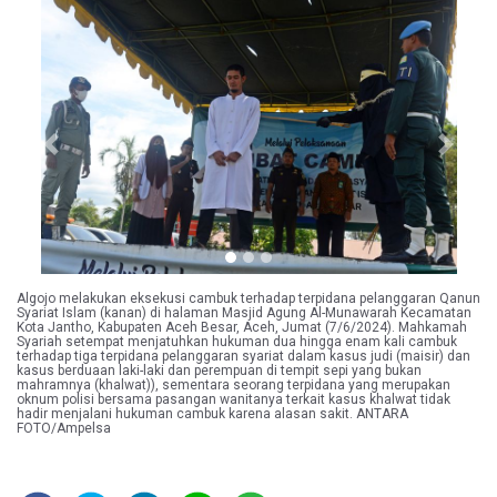
Previous
Next
Algojo melakukan eksekusi cambuk terhadap terpidana pelanggaran Qanun
Syariat Islam (kanan) di halaman Masjid Agung Al-Munawarah Kecamatan
Kota Jantho, Kabupaten Aceh Besar, Aceh, Jumat (7/6/2024). Mahkamah
Syariah setempat menjatuhkan hukuman dua hingga enam kali cambuk
terhadap tiga terpidana pelanggaran syariat dalam kasus judi (maisir) dan
kasus berduaan laki-laki dan perempuan di tempit sepi yang bukan
mahramnya (khalwat)), sementara seorang terpidana yang merupakan
oknum polisi bersama pasangan wanitanya terkait kasus khalwat tidak
hadir menjalani hukuman cambuk karena alasan sakit. ANTARA
FOTO/Ampelsa