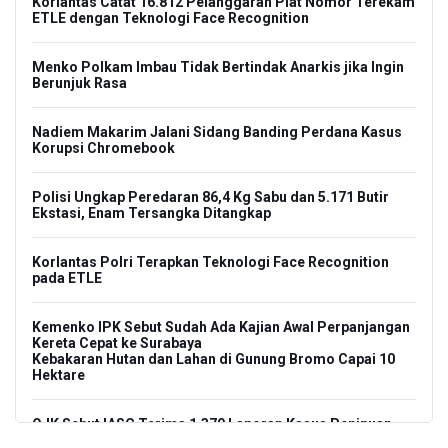
Korlantas Catat 16.812 Pelanggaran Plat Nomor Terekam
ETLE dengan Teknologi Face Recognition
Menko Polkam Imbau Tidak Bertindak Anarkis jika Ingin
Berunjuk Rasa
Nadiem Makarim Jalani Sidang Banding Perdana Kasus
Korupsi Chromebook
Polisi Ungkap Peredaran 86,4 Kg Sabu dan 5.171 Butir
Ekstasi, Enam Tersangka Ditangkap
Korlantas Polri Terapkan Teknologi Face Recognition
pada ETLE
Kemenko IPK Sebut Sudah Ada Kajian Awal Perpanjangan
Kereta Cepat ke Surabaya
Kebakaran Hutan dan Lahan di Gunung Bromo Capai 10
Hektare
OJK Sebut IASC Terima 1.379 Laporan Kasus Penipuan
Keuangan Memanfaatkan AI