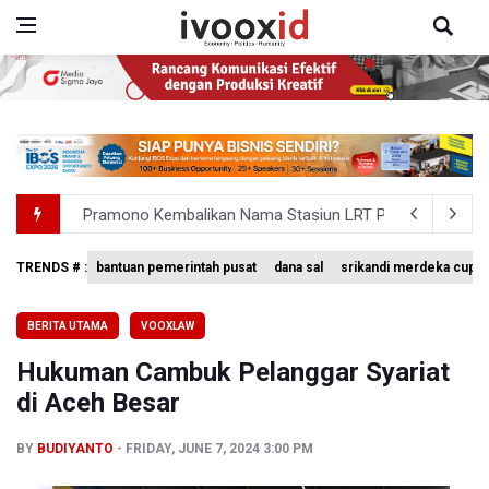
Pramono Kembalikan Nama Stasiun LRT Pegangsaan 2 M
Korlantas Catat 16.812 Pelanggaran Plat Nomor Tereka
TRENDS # :
bantuan pemerintah pusat
dana sal
srikandi merdeka cup 
Aldila dan Janice Berlaga di Sektor Ganda WTA 1000 To
BERITA UTAMA
VOOXLAW
Ramai di Media Sosial Soal Rehat Waktu 48 Jam Menuju 
Hukuman Cambuk Pelanggar Syariat
Pemerintah Siapkan Stimulus Hadapi Dampak El Nino
di Aceh Besar
BY
BUDIYANTO
FRIDAY, JUNE 7, 2024 3:00 PM