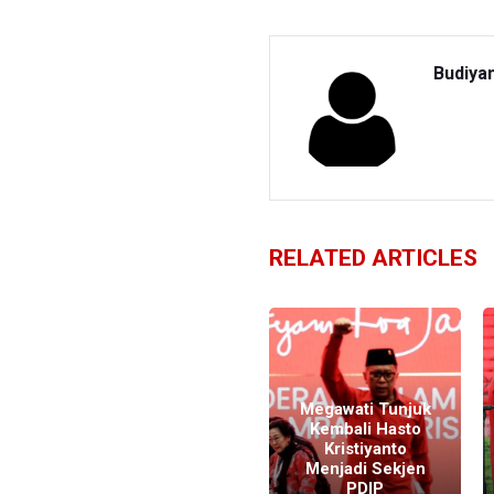
Budiya
RELATED ARTICLES
Megawati Tunjuk
Kembali Hasto
Kristiyanto
Sidang Duplik
Menjadi Sekjen
Hasto Kristiyanto
PDIP