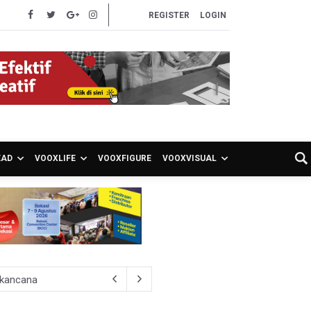
REGISTER
LOGIN
EAD
VOOXLIFE
VOOXFIGURE
VOOXVISUAL
akancana