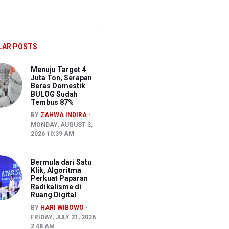
S
LAR POSTS
Menuju Target 4
Juta Ton, Serapan
Beras Domestik
BULOG Sudah
Tembus 87%
BY
ZAHWA INDIRA
MONDAY, AUGUST 3,
2026 10:39 AM
Bermula dari Satu
Klik, Algoritma
Perkuat Paparan
Radikalisme di
Ruang Digital
BY
HARI WIBOWO
FRIDAY, JULY 31, 2026
2:48 AM