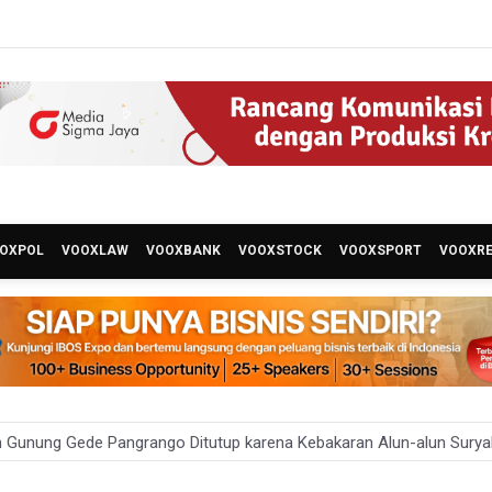
OXPOL
VOOXLAW
VOOXBANK
VOOXSTOCK
VOOXSPORT
VOOXR
 Gunung Gede Pangrango Ditutup karena Kebakaran Alun-alun Sury
i Sebut Kehadiran AI Factory Perkuat Posisi Indonesia