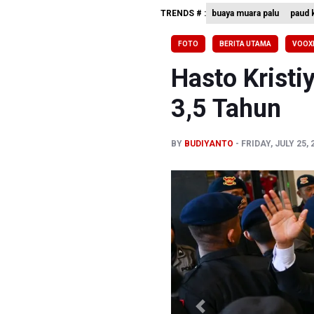
TRENDS # :
buaya muara palu
paud k
Perumnas
Bank Indo
FOTO
BERITA UTAMA
VOOX
Pemerint
Hasto Kristi
3,5 Tahun
BY
BUDIYANTO
FRIDAY, JULY 25, 
Previous