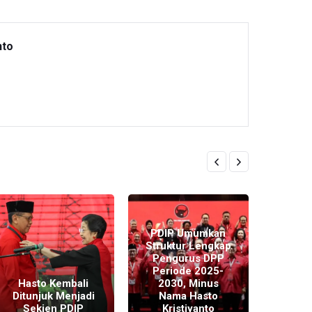
nto
PDIP Umumkan
Struktur Lengkap
Pengurus DPP
Periode 2025-
Hasto 
Hasto Kembali
2030, Minus
Hadi
Ditunjuk Menjadi
Nama Hasto
k
Sekjen PDIP
Kristiyanto
Per